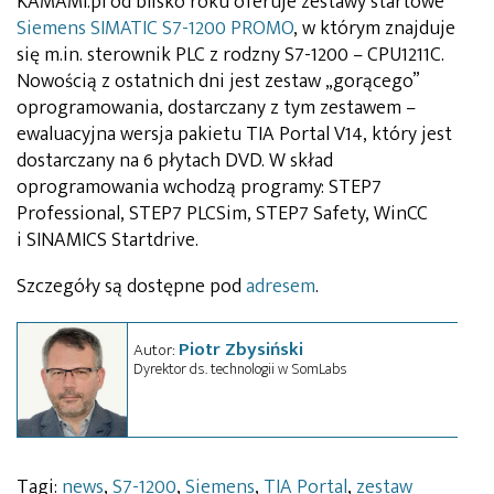
KAMAMI.pl od blisko roku oferuje zestawy startowe
Siemens SIMATIC S7-1200 PROMO
, w którym znajduje
się m.in. sterownik PLC z rodzny S7-1200 – CPU1211C.
Nowością z ostatnich dni jest zestaw „gorącego”
oprogramowania, dostarczany z tym zestawem –
ewaluacyjna wersja pakietu TIA Portal V14, który jest
dostarczany na 6 płytach DVD. W skład
oprogramowania wchodzą programy: STEP7
Professional, STEP7 PLCSim, STEP7 Safety, WinCC
i SINAMICS Startdrive.
Szczegóły są dostępne pod
adresem
.
Piotr Zbysiński
Autor:
Dyrektor ds. technologii w SomLabs
Tagi:
news
,
S7-1200
,
Siemens
,
TIA Portal
,
zestaw