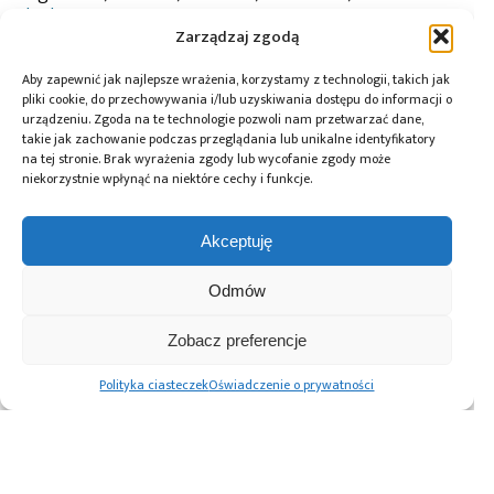
startowy
Zarządzaj zgodą
Aby zapewnić jak najlepsze wrażenia, korzystamy z technologii, takich jak
pliki cookie, do przechowywania i/lub uzyskiwania dostępu do informacji o
Przeczytaj również:
urządzeniu. Zgoda na te technologie pozwoli nam przetwarzać dane,
takie jak zachowanie podczas przeglądania lub unikalne identyfikatory
na tej stronie. Brak wyrażenia zgody lub wycofanie zgody może
niekorzystnie wpłynąć na niektóre cechy i funkcje.
Akceptuję
Global Electronics
Microchip i Micron
Farnell podejmuje
Association
prezentują
współpracę
opublikowało
architekturę
z Hailo w zakresie
Odmów
normę IPC-A-630A
pamięci masowej
Edge AI
dotyczącą
PCIe® Gen 6 dla AI
Zobacz preferencje
obudów
oraz centrów
elektronicznych
danych
Polityka ciasteczek
Oświadczenie o prywatności
Advertising prices
Kontakt
Polityka prywatności
Cennik reklam
O nas