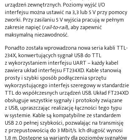
urządzeń zewnętrznych. Poziomy wyjść I/O
interfejsu można ustawić na 3,3 lub 5 V przy pomocy
zworki. Przy zasilaniu 5 V wyjścia pracują w pełnym
zakresie napięć (
rail-to-rail
), aby zapewnić
maksymalną niezawodność.
Ponadto została wprowadzona nowa seria kabli TTL-
234X, konwertujących sygnał USB do TTL
z wykorzystaniem interfejsu UART – każdy kabel
zawiera układ interfejsu FT234XD. Kable stanowią
prosty i szybki sposób podłączenia sprzętu
wykorzystującego interfejs szeregowy w standardzie
TTL do współczesnych urządzeń USB. Układ FT234XD
obsługuje wszystkie sygnały i protokoły związane
z USB, upraszczając realizację łączności tego typu
w systemie. Kable są kompatybilne ze standardem
USB 2.0 pełnej szybkości, pozwalając na transmisję
z przepustowością do 3 Mbit/s. Ich długość wynosi
1,8 m. Dostępne są warianty dla poziomów sygnałów