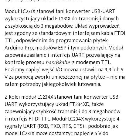
Moduł LC231X stanowi tani konwerter USB-UART
wykorzystujący układ FT231X do transmisji danych
z szybkością do 3 megabodów. Układ wyprowadzeń
jest zgodny ze standardowym interfejsem kabla FTDI
TTL, odpowiednim do programowania płytek
Arduino Pro, modułów ESP i tym podobnych. Moduł
zapewnia zasilanie i interfejs UART pozwalający na
kontrolę procesu
handskahe
z modemem TTL.
Poziomy napięć wejść I/O można ustawić na 3,3 lub 5
V za pomocą zworki umieszczonej na płytce – nie ma
zatem potrzeby jakiegokolwiek lutowania.
Z kolei moduł LC234X stanowi tani konwerter USB-
UART wykorzystujący układ FT234XD, także
zapewniający szybkość transmisji do 3 megabodów
i interfejs FTDI TTL. Moduł LC234X wykorzystuje 4
sygnały UART (RXD, TXD, RTS, CTS) i podobnie jak
model LC231X może dostarczyć napięcie 5 V do