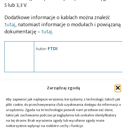
5 lub 3,3 V.
Dodatkowe informacje o kablach można znaleźć
tutaj
, natomiast informacje o modułach i powiązaną
dokumentację –
tutaj
.
FTDI
Autor:
Tagi:
FTDI
,
konwerter
,
news
,
UART
,
USB
Zarządzaj zgodą
Aby zapewnić jak najlepsze wrażenia, korzystamy z technologii, takich jak
pliki cookie, do przechowywania i/lub uzyskiwania dostępu do informacji o
urządzeniu. Zgoda na te technologie pozwoli nam przetwarzać dane,
Przeczytaj również:
takie jak zachowanie podczas przeglądania lub unikalne identyfikatory
na tej stronie. Brak wyrażenia zgody lub wycofanie zgody może
niekorzystnie wpłynąć na niektóre cechy i funkcje.