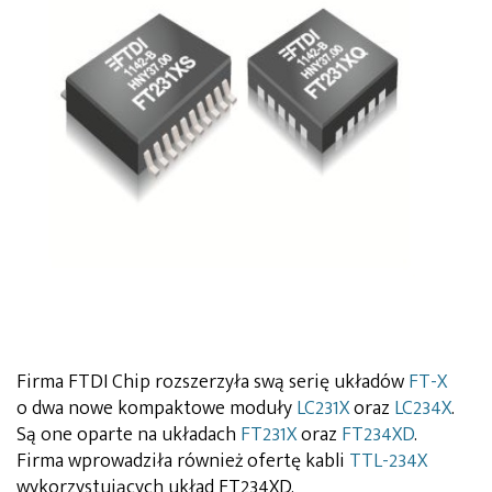
Firma FTDI Chip rozszerzyła swą serię układów
FT-X
o dwa nowe kompaktowe moduły
LC231X
oraz
LC234X
.
Są one oparte na układach
FT231X
oraz
FT234XD
.
Firma wprowadziła również ofertę kabli
TTL-234X
wykorzystujących układ FT234XD.