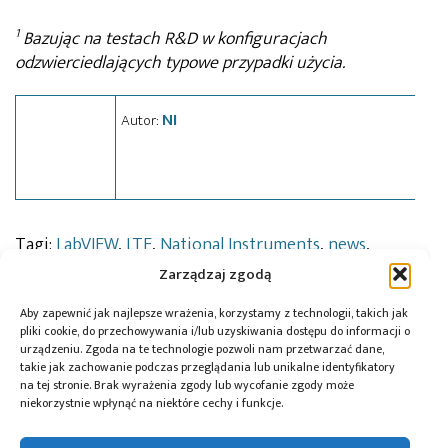
1
Bazując na testach R&D w konfiguracjach
odzwierciedlających typowe przypadki użycia.
NI
Autor:
Tagi:
LabVIEW
,
LTE
,
National Instruments
,
news
,
oprogramowanie
,
PXI
,
transceiver
Zarządzaj zgodą
Aby zapewnić jak najlepsze wrażenia, korzystamy z technologii, takich jak
pliki cookie, do przechowywania i/lub uzyskiwania dostępu do informacji o
urządzeniu. Zgoda na te technologie pozwoli nam przetwarzać dane,
Przeczytaj również:
takie jak zachowanie podczas przeglądania lub unikalne identyfikatory
na tej stronie. Brak wyrażenia zgody lub wycofanie zgody może
niekorzystnie wpłynąć na niektóre cechy i funkcje.