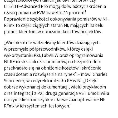
bezprzewodowych takich jak UMTS/HSPA+ czy
LTE/LTE-Advanced Pro mogą doświadczyć skrócenia
1
czasu pomiarów EVM nawet o 33 procent
.
Poprawienie szybkości dokonywania pomiarów w NI-
RFmx to część ciągłych starań NI, mających na celu
pomoc klientom w obniżaniu kosztów projektów.
„Wielokrotnie widzieliśmy klientów działających
w przemyśle półprzewodników, którzy dzięki
wykorzystaniu PXI, LabVIEW oraz oprogramowania
NI-RFmx skracali czas pomiarów, co bezpośrednio
przekładało się na obniżenie kosztów i skrócenie
czasu dotarcia rozwiązania na rynek” – mówi Charles
Schroeder, wicedyrektor działu RF w NI. „Dzięki
dobrze wykonanej dokumentacji, wielu przykładom
oraz integracji z PXI, druga generacja VST umożliwiła
naszym klientom szybkie i łatwe zaadoptowanie NI-
RFmx w ich systemach testowych.”