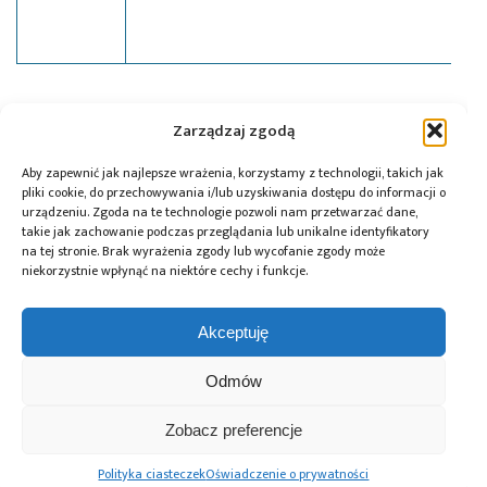
Tagi:
Arduino
,
FTDI
,
WiFi
,
zestaw projektowy
Zarządzaj zgodą
Aby zapewnić jak najlepsze wrażenia, korzystamy z technologii, takich jak
pliki cookie, do przechowywania i/lub uzyskiwania dostępu do informacji o
Przeczytaj również:
urządzeniu. Zgoda na te technologie pozwoli nam przetwarzać dane,
takie jak zachowanie podczas przeglądania lub unikalne identyfikatory
na tej stronie. Brak wyrażenia zgody lub wycofanie zgody może
niekorzystnie wpłynąć na niektóre cechy i funkcje.
Akceptuję
Global Electronics
Microchip i Micron
Farnell podejmuje
Association
prezentują
współpracę
Odmów
opublikowało
architekturę
z Hailo w zakresie
normę IPC-A-630A
pamięci masowej
Edge AI
dotyczącą
PCIe® Gen 6 dla AI
Zobacz preferencje
obudów
oraz centrów
elektronicznych
danych
Polityka ciasteczek
Oświadczenie o prywatności