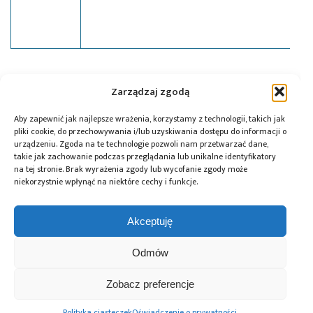
Tagi:
5G
,
National Instruments
,
news
,
SDR
,
Zarządzaj zgodą
transceiver
Aby zapewnić jak najlepsze wrażenia, korzystamy z technologii, takich jak
pliki cookie, do przechowywania i/lub uzyskiwania dostępu do informacji o
urządzeniu. Zgoda na te technologie pozwoli nam przetwarzać dane,
Przeczytaj również:
takie jak zachowanie podczas przeglądania lub unikalne identyfikatory
na tej stronie. Brak wyrażenia zgody lub wycofanie zgody może
niekorzystnie wpłynąć na niektóre cechy i funkcje.
Akceptuję
Global Electronics
Microchip i Micron
Farnell podejmuje
Odmów
Association
prezentują
współpracę
opublikowało
architekturę
z Hailo w zakresie
normę IPC-A-630A
pamięci masowej
Edge AI
Zobacz preferencje
dotyczącą
PCIe® Gen 6 dla AI
obudów
oraz centrów
Polityka ciasteczek
Oświadczenie o prywatności