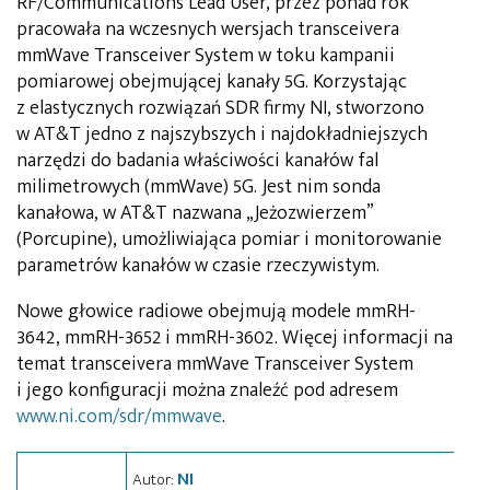
RF/Communications Lead User, przez ponad rok
pracowała na wczesnych wersjach transceivera
mmWave Transceiver System w toku kampanii
pomiarowej obejmującej kanały 5G. Korzystając
z elastycznych rozwiązań SDR firmy NI, stworzono
w AT&T jedno z najszybszych i najdokładniejszych
narzędzi do badania właściwości kanałów fal
milimetrowych (mmWave) 5G. Jest nim sonda
kanałowa, w AT&T nazwana „Jeżozwierzem”
(Porcupine), umożliwiająca pomiar i monitorowanie
parametrów kanałów w czasie rzeczywistym.
Nowe głowice radiowe obejmują modele mmRH-
3642, mmRH-3652 i mmRH-3602. Więcej informacji na
temat transceivera mmWave Transceiver System
i jego konfiguracji można znaleźć pod adresem
www.ni.com/sdr/mmwave
.
NI
Autor: