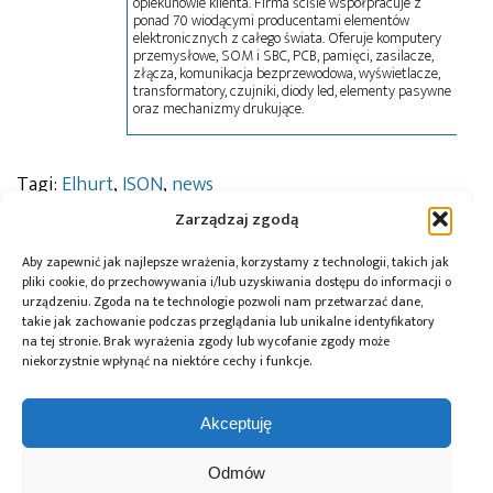
opiekunowie klienta. Firma ściśle współpracuje z
ponad 70 wiodącymi producentami elementów
elektronicznych z całego świata. Oferuje komputery
przemysłowe, SOM i SBC, PCB, pamięci, zasilacze,
złącza, komunikacja bezprzewodowa, wyświetlacze,
transformatory, czujniki, diody led, elementy pasywne
oraz mechanizmy drukujące.
Tagi:
Elhurt
,
ISON
,
news
Zarządzaj zgodą
Aby zapewnić jak najlepsze wrażenia, korzystamy z technologii, takich jak
Przeczytaj również:
pliki cookie, do przechowywania i/lub uzyskiwania dostępu do informacji o
urządzeniu. Zgoda na te technologie pozwoli nam przetwarzać dane,
takie jak zachowanie podczas przeglądania lub unikalne identyfikatory
na tej stronie. Brak wyrażenia zgody lub wycofanie zgody może
niekorzystnie wpłynąć na niektóre cechy i funkcje.
Würth Elektronik
10 lat Finder
Global Electronics
Akceptuję
ICS wprowadza
Polska – jubileusz
Association
przetwornice
z perspektywą
opublikowało
Odmów
DC/DC do
dalszego rozwoju
normę IPC-A-630A