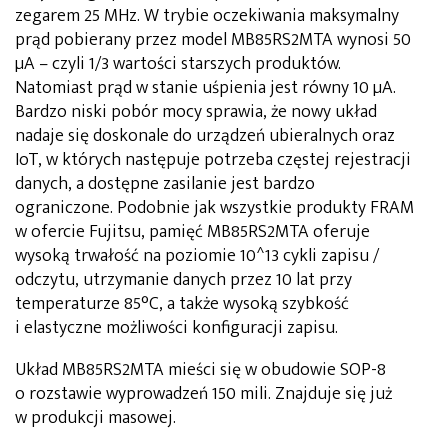
zegarem 25 MHz. W trybie oczekiwania maksymalny
prąd pobierany przez model MB85RS2MTA wynosi 50
µA – czyli 1/3 wartości starszych produktów.
Natomiast prąd w stanie uśpienia jest równy 10 µA.
Bardzo niski pobór mocy sprawia, że nowy układ
nadaje się doskonale do urządzeń ubieralnych oraz
IoT, w których następuje potrzeba częstej rejestracji
danych, a dostępne zasilanie jest bardzo
ograniczone. Podobnie jak wszystkie produkty FRAM
w ofercie Fujitsu, pamięć MB85RS2MTA oferuje
wysoką trwałość na poziomie 10^13 cykli zapisu /
odczytu, utrzymanie danych przez 10 lat przy
temperaturze 85°C, a także wysoką szybkość
i elastyczne możliwości konfiguracji zapisu.
Układ MB85RS2MTA mieści się w obudowie SOP-8
o rozstawie wyprowadzeń 150 mili. Znajduje się już
w produkcji masowej.