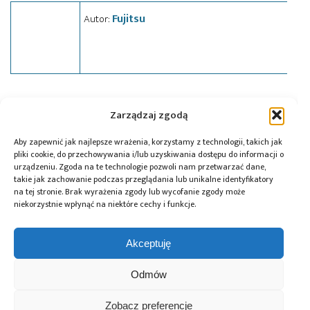
Fujitsu
Autor:
Tagi:
FRAM
,
Fujitsu
,
news
,
pamięć
Zarządzaj zgodą
Aby zapewnić jak najlepsze wrażenia, korzystamy z technologii, takich jak
pliki cookie, do przechowywania i/lub uzyskiwania dostępu do informacji o
Przeczytaj również:
urządzeniu. Zgoda na te technologie pozwoli nam przetwarzać dane,
takie jak zachowanie podczas przeglądania lub unikalne identyfikatory
na tej stronie. Brak wyrażenia zgody lub wycofanie zgody może
niekorzystnie wpłynąć na niektóre cechy i funkcje.
Akceptuję
10 lat Finder
Global Electronics
Microchip i Micron
Polska – jubileusz
Association
prezentują
Odmów
z perspektywą
opublikowało
architekturę
dalszego rozwoju
normę IPC-A-630A
pamięci masowej
dotyczącą
PCIe® Gen 6 dla AI
Zobacz preferencje