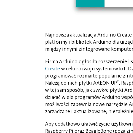
Najnowsza aktualizacja Arduino Create p
platformy i bibliotek Arduino dla urzą
między innymi zintegrowane komputery 
Firma Arduino ogłosiła rozszerzenie l
Create
w celu rozwoju systemów IoT. Dz
programować rozmaite popularne zint
Należą do nich płytki AAEON UP², Rasp
w tej sam sposób, jak zwykłe płytki A
działać wiele programów Arduino współ
możliwości zapewnia nowe narzędzie A
zarządzane i aktualizowane, niezależnie 
Aby dodatkowo ułatwić życie użytkown
Raspberry Pi oraz BeagleBone (poza zi