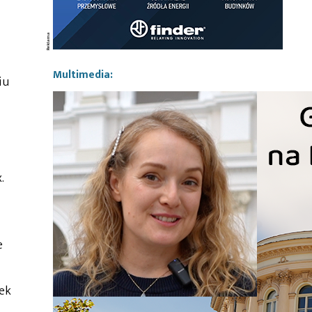
Multimedia:
iu
.
e
ek