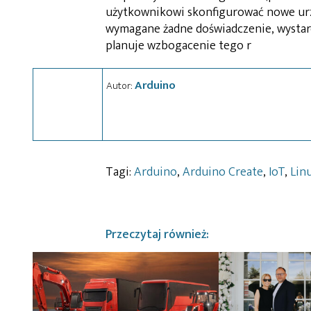
użytkownikowi skonfigurować nowe urz
wymagane żadne doświadczenie, wystarc
planuje wzbogacenie tego r
Arduino
Autor:
Tagi:
Arduino
,
Arduino Create
,
IoT
,
Lin
Przeczytaj również: