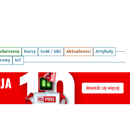
darzenia
Kursy
SoM / SBC
Aktualności
Artykuły
arowy
IoT