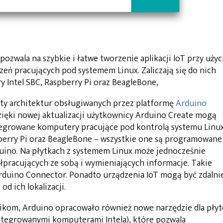
ozwala na szybkie i łatwe tworzenie aplikacji IoT przy użyc
dzeń pracujących pod systemem Linux. Zaliczają się do nich
Intel SBC, Raspberry Pi oraz BeagleBone,
isty architektur obsługiwanych przez platformę
Arduino
ięki nowej aktualizacji użytkownicy Arduino Create mogą
egrowane komputery pracujące pod kontrolą systemu Linux
berry Pi oraz BeagleBone – wszystkie one są programowane
rduino. Na płytkach z systemem Linux może jednocześnie
pracujących ze sobą i wymieniających informacje. Takie
rduino Connector. Ponadto urządzenia IoT mogą być zdalni
od ich lokalizacji.
ikom, Arduino opracowało również nowe narzędzie dla płyt
ntegrowanymi komputerami Intela), które pozwala