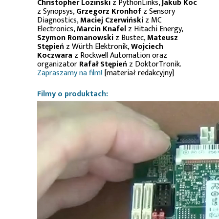
Christopher Lozinski
z PythonLinks,
Jakub Koc
z Synopsys,
Grzegorz Kronhof
z Sensory
Diagnostics,
Maciej Czerwiński
z MC
Electronics,
Marcin Knafel
z Hitachi Energy,
Szymon Romanowski
z Bustec,
Mateusz
Stępień
z Würth Elektronik,
Wojciech
Koczwara
z Rockwell Automation oraz
organizator
Rafał Stępień
z DoktorTronik.
Zapraszamy na film!
[materiał redakcyjny]
Filmy o produktach: