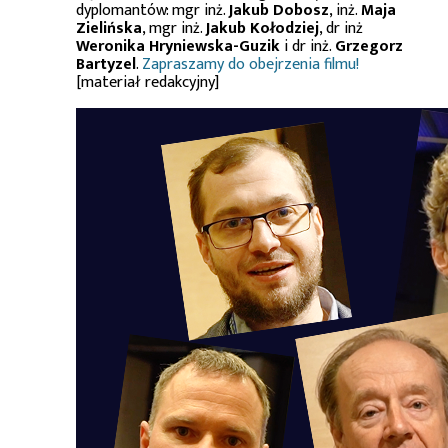
dyplomantów: mgr inż.
Jakub Dobosz
, inż.
Maja
Zielińska
, mgr inż.
Jakub Kołodziej
, dr inż
Weronika Hryniewska-Guzik
i dr inż.
Grzegorz
Bartyzel
.
Zapraszamy do obejrzenia filmu!
[materiał redakcyjny]