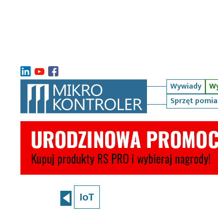
Wywiady
Wy
Sprzęt pomi
IoT