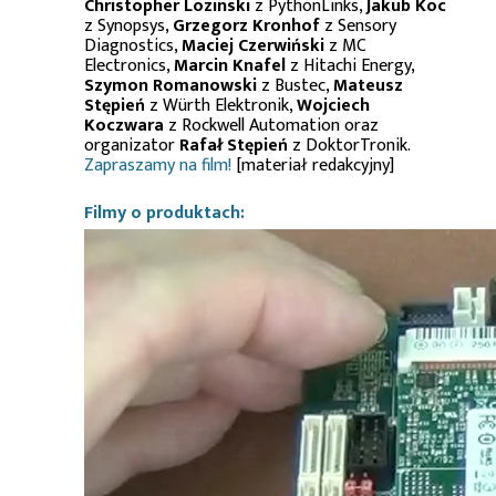
Christopher Lozinski
z PythonLinks,
Jakub Koc
z Synopsys,
Grzegorz Kronhof
z Sensory
Diagnostics,
Maciej Czerwiński
z MC
Electronics,
Marcin Knafel
z Hitachi Energy,
Szymon Romanowski
z Bustec,
Mateusz
Stępień
z Würth Elektronik,
Wojciech
Koczwara
z Rockwell Automation oraz
organizator
Rafał Stępień
z DoktorTronik.
Zapraszamy na film!
[materiał redakcyjny]
Filmy o produktach: