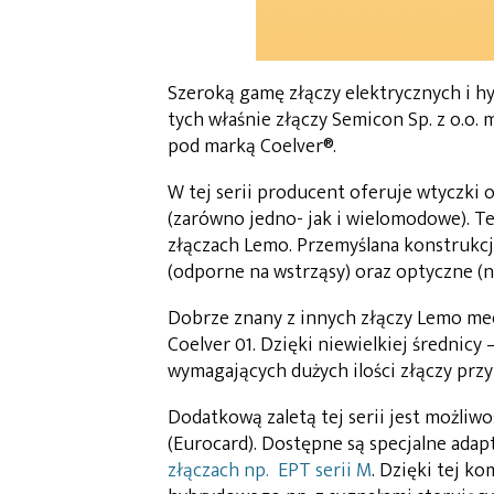
Szeroką gamę złączy elektrycznych i h
tych właśnie złączy Semicon Sp. z o.o.
pod marką Coelver®.
W tej serii producent oferuje wtyczki 
(zarówno jedno- jak i wielomodowe). T
złączach Lemo. Przemyślana konstrukc
(odporne na wstrząsy) oraz optyczne (n
Dobrze znany z innych złączy Lemo mec
Coelver 01. Dzięki niewielkiej średnicy
wymagających dużych ilości złączy przy
Dodatkową zaletą tej serii jest możliw
(Eurocard). Dostępne są specjalne adapt
złączach np. EPT serii M
. Dzięki tej k