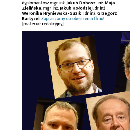
dyplomantów: mgr inż.
Jakub Dobosz
, inż.
Maja
Zielińska
, mgr inż.
Jakub Kołodziej
, dr inż
Weronika Hryniewska-Guzik
i dr inż.
Grzegorz
Bartyzel
.
Zapraszamy do obejrzenia filmu!
[materiał redakcyjny]