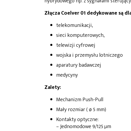
hybrydowego np. z sygnałami sterujący
Złącza Coelver 01 dedykowane są dla
telekomunikacji,
sieci komputerowych,
telewizji cyfrowej
wojska i przemysłu lotniczego
aparatury badawczej
medycyny
Zalety:
Mechanizm Push-Pull
Mały rozmiar ( ø 5 mm)
Kontakty optyczne:
– Jednomodowe 9/125 µm