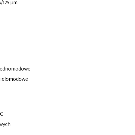
5/125 µm
y jednomodowe
 wielomodowe
⁰C
owych