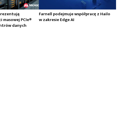
prezentują
Farnell podejmuje współpracę z Hailo
ci masowej PCIe®
w zakresie Edge AI
centrów danych