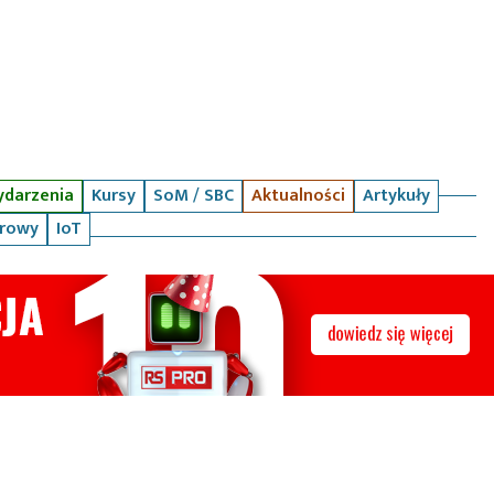
darzenia
Kursy
SoM / SBC
Aktualności
Artykuły
arowy
IoT