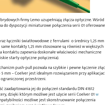
ybrydowych firmy Lemo uzupełniają złącza optyczne. Wśród
 ma do dyspozycji miniaturowe połączenia serii 01 oferowane
oraz łączniki światłowodowe z ferrulami o średnicy 1,25 mm
e same kontakty 1,25 mm stosowane są również w większych
ja kontaktu zapewnia doskonałe właściwości mechaniczne
iskie starty optyczne połączenia).
hanizm push-pull pozwala na szybkie i pewne łączenie złą
 – 5 mm – Coelver jest idealnym rozwiązaniem przy aplikacja
 ograniczonej przestrzeni.
ość zaadaptowania jej do połączeń standardu DIN 41612
ery, dzięki którym możliwe jest użycie serii Coelver 01
w
ompatybilności możliwe jest skonstruowanie połączenia