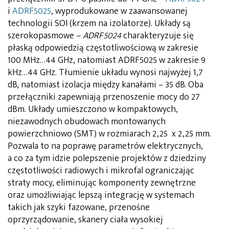
i
ADRF5025
, wyprodukowane w zaawansowanej
technologii SOI (krzem na izolatorze). Układy są
szerokopasmowe –
ADRF5024
charakteryzuje się
płaską odpowiedzią częstotliwościową w zakresie
100 MHz…44 GHz, natomiast ADRF5025 w zakresie 9
kHz…44 GHz. Tłumienie układu wynosi najwyżej 1,7
dB, natomiast izolacja między kanałami – 35 dB. Oba
przełączniki zapewniają przenoszenie mocy do 27
dBm. Układy umieszczono w kompaktowych,
niezawodnych obudowach montowanych
powierzchniowo (SMT) w rozmiarach 2,25 x 2,25 mm.
Pozwala to na poprawę parametrów elektrycznych,
a co za tym idzie polepszenie projektów z dziedziny
częstotliwości radiowych i mikrofal ograniczając
straty mocy, eliminując komponenty zewnętrzne
oraz umożliwiając lepszą integrację w systemach
takich jak szyki fazowane, przenośne
oprzyrządowanie, skanery ciała wysokiej