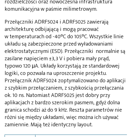
rozdzielczości oraz nowoczesna infrastruktura
komunikacyjna w paśmie milimetrowym.
Przełączniki ADRF5024 i ADRF5025 zawierają
architekturę odbijającą i mogą pracować
w temperaturach od -40°C do 105°C. Wszystkie linie
układu są zabezpieczone przed wyładowaniami
elektrostatycznymi (ESD). Przełączniki normalnie są
zasilane napięciem ±3,3 V i pobiera mały prąd,
typowo 120 μA. Układy korzystają ze standardowej
logiki, co pozwala na uproszczenie projektu.
Przełącznik ADRF5024 zoptymalizowano do aplikacji
z szybkim przełączaniem, z szybkością przełączania
ok. 10 ns. Natomiast ADRF5025 jest dobry przy
aplikacjach z bardzo szerokim pasmem, gdyż dolna
granica schodzi aż do 9 kHz. Reszta parametrów nie
różni się między układami, więc można ich używać
zamiennie. Mają też identyczny layout.