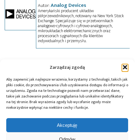
Analog Devices
Autor:
Amerykański producent układów
półprzewodnikowych, notowany na New York Stock
Exchange. Specjalizuje się w przetwornikach
analogowo-cyfrowych i cyfrowo-analogowych,
mikroukładach elektromechanicznych oraz
procesorach sygnałowych dla klientów
indywidualnych i przemysłu.
Tagi:
Analog Devices
,
news
,
przełącznik
Zarządzaj zgodą
Aby zapewnić jak najlepsze wrażenia, korzystamy z technologii, takich jak
pliki cookie, do przechowywania i/lub uzyskiwania dostępu do informacji o
Przeczytaj również:
urządzeniu. Zgoda na te technologie pozwoli nam przetwarzać dane,
takie jak zachowanie podczas przeglądania lub unikalne identyfikatory
na tej stronie. Brak wyrażenia zgody lub wycofanie zgody może
niekorzystnie wpłynąć na niektóre cechy i funkcje.
Akceptuję
DigiKey i Shawn
AI Act: Nowy
Polska bez
Hymel: webinaria
obowiązek
megafabryki, ale
Odmów