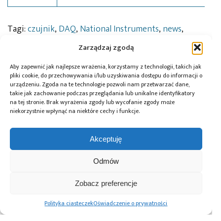
Tagi:
czujnik
,
DAQ
,
National Instruments
,
news
,
pomiary
,
webinarium
Zarządzaj zgodą
Aby zapewnić jak najlepsze wrażenia, korzystamy z technologii, takich jak
pliki cookie, do przechowywania i/lub uzyskiwania dostępu do informacji o
Przeczytaj również:
urządzeniu. Zgoda na te technologie pozwoli nam przetwarzać dane,
takie jak zachowanie podczas przeglądania lub unikalne identyfikatory
na tej stronie. Brak wyrażenia zgody lub wycofanie zgody może
niekorzystnie wpłynąć na niektóre cechy i funkcje.
Akceptuję
10 lat Finder
Global Electronics
Microchip i Micron
Polska – jubileusz
Association
prezentują
Odmów
z perspektywą
opublikowało
architekturę
dalszego rozwoju
normę IPC-A-630A
pamięci masowej
dotyczącą
PCIe® Gen 6 dla AI
Zobacz preferencje
obudów
oraz centrów
elektronicznych
danych
Polityka ciasteczek
Oświadczenie o prywatności