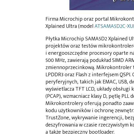
Firma Microchip oraz portal Mikrokont
Xplained Ultra (model
ATSAMA5D2C-XU
Płytka Microchip SAMA5D2 Xplained Ul
projektów oraz testów mikrokontroleró
i energooszczędne procesory oparte n
500 MHz, zawierają podukład SIMD ARM
zmiennoprzecinkową. Mikrokontroler te
LPDDR3 oraz Flash z interfejsem QSPI
peryferyjnych, takich jak EMAC, USB, dw
wyświetlacza TFT LCD, układy obsługi 
(PCAP), wzmacniacz klasy D, pętlę PLL d
Mikrokontrolery oferują ponadto zaaw
kodu użytkowników i ochronę zewnętrz
TrustZone, wykrywanie ingerencji, bezp
deszyfrowania w czasie rzeczywistym 
a także bezpieczny bootloader.