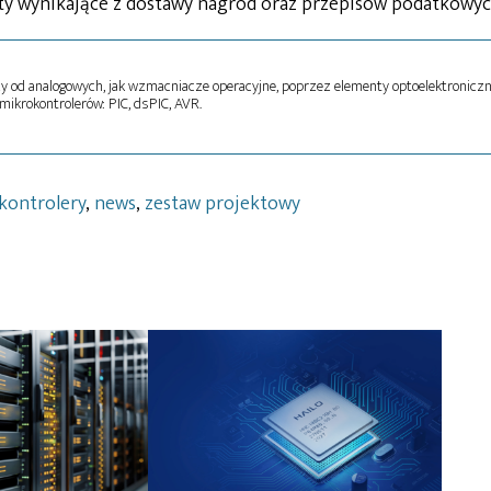
ty wynikające z dostawy nagród oraz przepisów podatkowyc
 od analogowych, jak wzmacniacze operacyjne, poprzez elementy optoelektroniczn
ikrokontrolerów: PIC, dsPIC, AVR.
kontrolery
,
news
,
zestaw projektowy