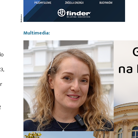
Multimedia:
do
3,
r
ę