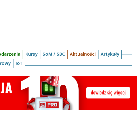
darzenia
Kursy
SoM / SBC
Aktualności
Artykuły
arowy
IoT