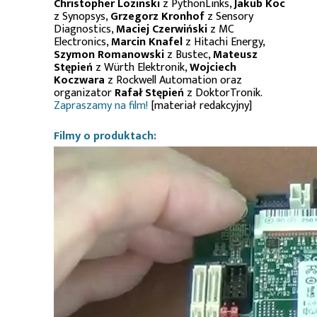
Christopher Lozinski
z PythonLinks,
Jakub Koc
z Synopsys,
Grzegorz Kronhof
z Sensory
Diagnostics,
Maciej Czerwiński
z MC
Electronics,
Marcin Knafel
z Hitachi Energy,
Szymon Romanowski
z Bustec,
Mateusz
Stępień
z Würth Elektronik,
Wojciech
Koczwara
z Rockwell Automation oraz
organizator
Rafał Stępień
z DoktorTronik.
Zapraszamy na film!
[materiał redakcyjny]
Filmy o produktach: