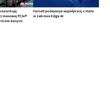
prezentują
Farnell podejmuje współpracę z Hailo
ci masowej PCIe®
w zakresie Edge AI
centrów danych