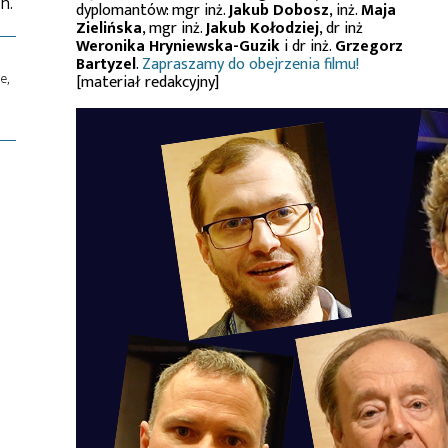
h.
dyplomantów: mgr inż.
Jakub Dobosz
, inż.
Maja
Zielińska
, mgr inż.
Jakub Kołodziej
, dr inż
Weronika Hryniewska-Guzik
i dr inż.
Grzegorz
Bartyzel
.
Zapraszamy do obejrzenia filmu!
e,
[materiał redakcyjny]