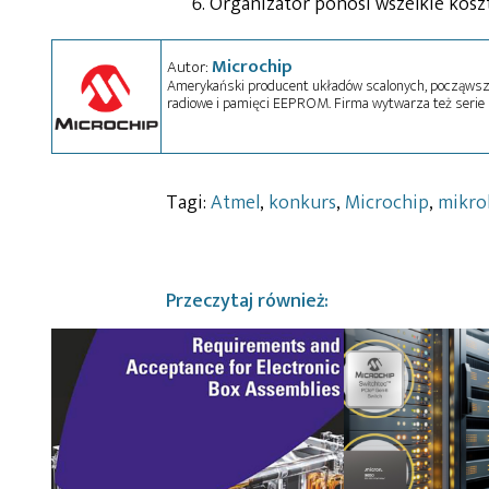
Organizator ponosi wszelkie kosz
Microchip
Autor:
Amerykański producent układów scalonych, począwszy
radiowe i pamięci EEPROM. Firma wytwarza też serie m
Tagi:
Atmel
,
konkurs
,
Microchip
,
mikro
Przeczytaj również: