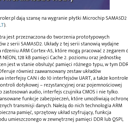
roler.pl dają szansę na wygranie płytki Microchip SAMA5D2
LT
).
tra jest przeznaczona do tworzenia prototypowych
w z serii SAMA5D2. Układy z tej serii stanowią wydajne
a rdzeniu ARM Cortex-A5, które mogą pracować z zegarem 
 NEON, 128 kB pamięci Cache 2. poziomu oraz jednostkę
n jest w stanie obsłużyć pamięci różnego typu, w tym DDR
. Oferuje również zaawansowany zestaw układów
a interfejsy CAN i do 10 interfejsów UART, a także kontrole
kontroli dotykowej – rezystancyjnej oraz pojemnościowej
o zastosowań audio, interfejs czujnika CMOS i nie tylko.
ansowane funkcje zabezpieczeń, które umożliwiają ochron
nych transmisji danych. Należą do nich technologia ARM
ieczna pamięć, sprzętowy układ szyfrujący, funkcja
kodu umieszczonego w zewnętrznej pamięci DDR lub QSPI,