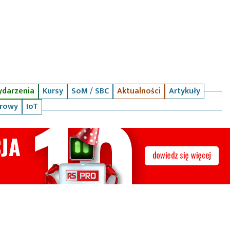
darzenia
Kursy
SoM / SBC
Aktualności
Artykuły
arowy
IoT