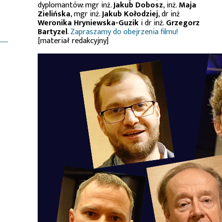
dyplomantów: mgr inż.
Jakub Dobosz
, inż.
Maja
Zielińska
, mgr inż.
Jakub Kołodziej
, dr inż
Weronika Hryniewska-Guzik
i dr inż.
Grzegorz
Bartyzel
.
Zapraszamy do obejrzenia filmu!
[materiał redakcyjny]