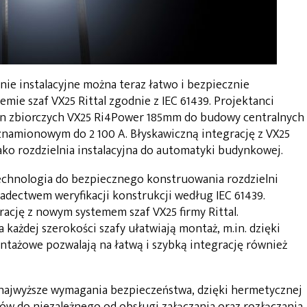
lnie instalacyjne można teraz łatwo i bezpiecznie
ie szaf VX25 Rittal zgodnie z IEC 61439. Projektanci
n zbiorczych VX25 Ri4Power 185mm do budowy centralnych
znamionowym do 2 100 A. Błyskawiczną integrację z VX25
ako rozdzielnia instalacyjna do automatyki budynkowej.
chnologia do bezpiecznego konstruowania rozdzielni
iadectwem weryfikacji konstrukcji według IEC 61439.
rację z nowym systemem szaf VX25 firmy Rittal.
ażdej szerokości szafy ułatwiają montaż, m.in. dzięki
tażowe pozwalają na łatwą i szybką integrację również
najwyższe wymagania bezpieczeństwa, dzięki hermetycznej
w do niezależnego od obsługi załączania oraz rozłączania.