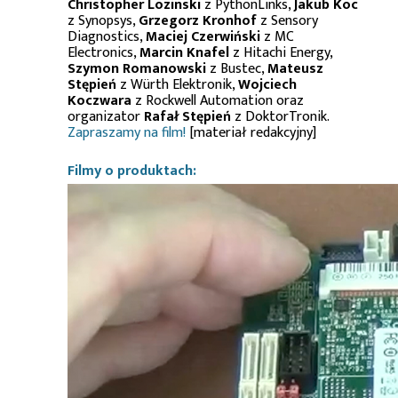
Christopher Lozinski
z PythonLinks,
Jakub Koc
z Synopsys,
Grzegorz Kronhof
z Sensory
Diagnostics,
Maciej Czerwiński
z MC
Electronics,
Marcin Knafel
z Hitachi Energy,
Szymon Romanowski
z Bustec,
Mateusz
Stępień
z Würth Elektronik,
Wojciech
Koczwara
z Rockwell Automation oraz
organizator
Rafał Stępień
z DoktorTronik.
Zapraszamy na film!
[materiał redakcyjny]
Filmy o produktach: