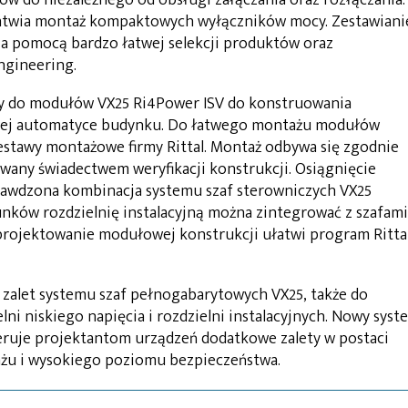
atwia montaż kompaktowych wyłączników mocy. Zestawiani
za pomocą bardzo łatwej selekcji produktów oraz
ngineering.
y do modułów VX25 Ri4Power ISV do konstruowania
owej automatyce budynku. Do łatwego montażu modułów
stawy montażowe firmy Rittal. Montaż odbywa się zgodnie
wany świadectwem weryfikacji konstrukcji. Osiągnięcie
rawdzona kombinacja systemu szaf sterowniczych VX25
ków rozdzielnię instalacyjną można zintegrować z szafami
zaprojektowanie modułowej konstrukcji ułatwi program Ritta
zalet systemu szaf pełnogabarytowych VX25, także do
ni niskiego napięcia i rozdzielni instalacyjnych. Nowy syst
eruje projektantom urządzeń dodatkowe zalety w postaci
ażu i wysokiego poziomu bezpieczeństwa.