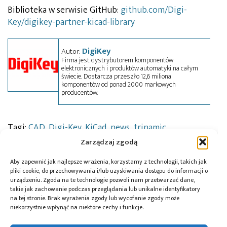
Biblioteka w serwisie GitHub:
github.com/Digi-
Key/digikey-partner-kicad-library
DigiKey
Autor:
Firma jest dystrybutorem komponentów
elektronicznych i produktów automatyki na całym
świecie. Dostarcza przeszło 12,6 miliona
komponentów od ponad 2000 markowych
producentów.
Tagi:
CAD
,
Digi-Key
,
KiCad
,
news
,
trinamic
Zarządzaj zgodą
Aby zapewnić jak najlepsze wrażenia, korzystamy z technologii, takich jak
Przeczytaj również:
pliki cookie, do przechowywania i/lub uzyskiwania dostępu do informacji o
urządzeniu. Zgoda na te technologie pozwoli nam przetwarzać dane,
takie jak zachowanie podczas przeglądania lub unikalne identyfikatory
na tej stronie. Brak wyrażenia zgody lub wycofanie zgody może
niekorzystnie wpłynąć na niektóre cechy i funkcje.