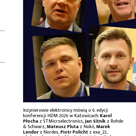
T
Inżynierowie elektronicy mówią o 6. edycji
konferencji HDM 2026 w Katowicach:
Karol
Płocha
z STMicroelectronics,
Jan Sitnik
z Rohde
& Schwarz,
Mateusz Pluta
z Nokii,
Marek
Lendor
z Nordes,
Piotr Policht
z exa_22,