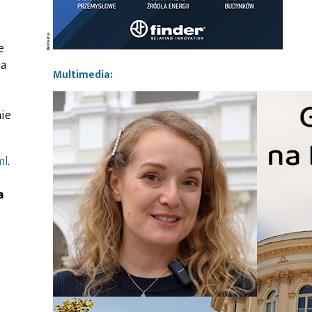
e
na
Multimedia:
nie
ml
.
a