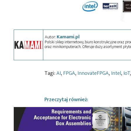
Kamami.pl
Autor:
Polski sklep internetowy, biuro konstrukcyjne oraz pr
oraz minikomputerach. Oferuje duży asortyment płyte
Tagi:
AI
,
FPGA
,
InnovateFPGA
,
Intel
,
IoT
Przeczytaj również: