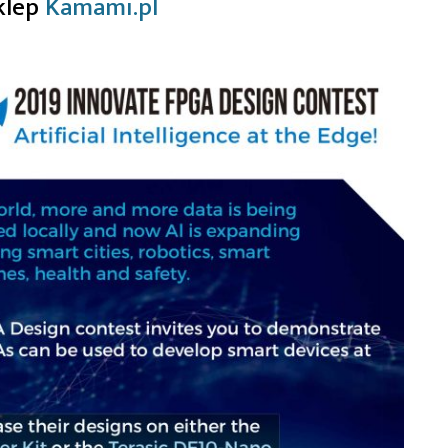
klep
Kamami.pl