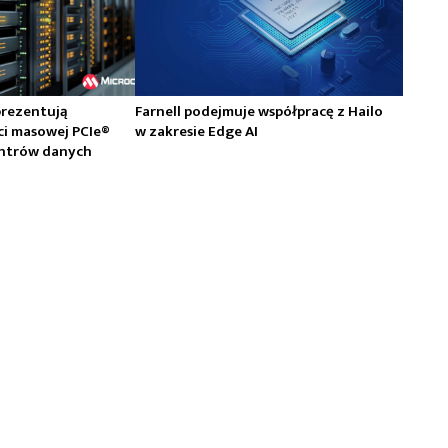
prezentują
Farnell podejmuje współpracę z Hailo
ci masowej PCIe®
w zakresie Edge AI
centrów danych