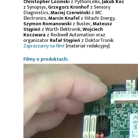
Christopher Lozinski
z PythonLinks,
Jakub Koc
z Synopsys,
Grzegorz Kronhof
z Sensory
Diagnostics,
Maciej Czerwiński
z MC
Electronics,
Marcin Knafel
z Hitachi Energy,
Szymon Romanowski
z Bustec,
Mateusz
Stępień
z Würth Elektronik,
Wojciech
Koczwara
z Rockwell Automation oraz
organizator
Rafał Stępień
z DoktorTronik.
Zapraszamy na film!
[materiał redakcyjny]
Filmy o produktach: