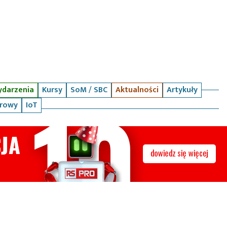
darzenia
Kursy
SoM / SBC
Aktualności
Artykuły
arowy
IoT