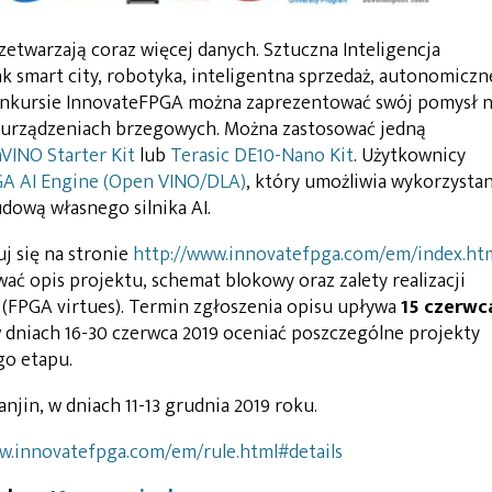
etwarzają coraz więcej danych. Sztuczna Inteligencja
k smart city, robotyka, inteligentna sprzedaż, autonomiczn
onkursie InnovateFPGA można zaprezentować swój pomysł 
 urządzeniach brzegowych. Można zastosować jedną
VINO Starter Kit
lub
Terasic DE10-Nano Kit
. Użytkownicy
GA AI Engine (Open VINO/DLA)
, który umożliwia wykorzysta
dową własnego silnika AI.
j się na stronie
http://www.innovatefpga.com/em/index.ht
ć opis projektu, schemat blokowy oraz zalety realizacji
(FPGA virtues). Termin zgłoszenia opisu upływa
15 czerwc
 dniach 16-30 czerwca 2019 oceniać poszczególne projekty
go etapu.
anjin, w dniach 11-13 grudnia 2019 roku.
w.innovatefpga.com/em/rule.html#details