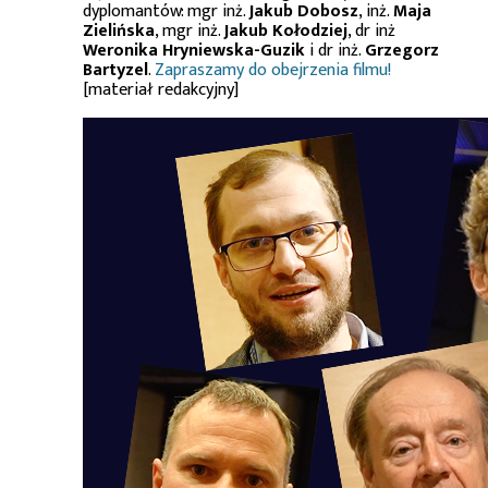
dyplomantów: mgr inż.
Jakub Dobosz
, inż.
Maja
Zielińska
, mgr inż.
Jakub Kołodziej
, dr inż
Weronika Hryniewska-Guzik
i dr inż.
Grzegorz
Bartyzel
.
Zapraszamy do obejrzenia filmu!
[materiał redakcyjny]