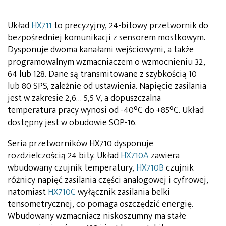
Układ
HX711
to precyzyjny, 24-bitowy przetwornik do
bezpośredniej komunikacji z sensorem mostkowym.
Dysponuje dwoma kanałami wejściowymi, a także
programowalnym wzmacniaczem o wzmocnieniu 32,
64 lub 128. Dane są transmitowane z szybkością 10
lub 80 SPS, zależnie od ustawienia. Napięcie zasilania
jest w zakresie 2,6… 5,5 V, a dopuszczalna
temperatura pracy wynosi od -40°C do +85°C. Układ
dostępny jest w obudowie SOP-16.
Seria przetworników HX710 dysponuje
rozdzielczością 24 bity. Układ
HX710A
zawiera
wbudowany czujnik temperatury,
HX710B
czujnik
różnicy napięć zasilania części analogowej i cyfrowej,
natomiast
HX710C
wyłącznik zasilania belki
tensometrycznej, co pomaga oszczędzić energię.
Wbudowany wzmacniacz niskoszumny ma stałe