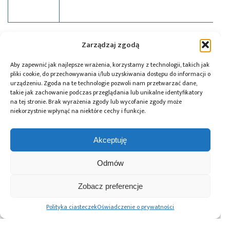
Tagi:
ADC
,
Avia Semiconductor
,
Micros
,
news
Zarządzaj zgodą
Aby zapewnić jak najlepsze wrażenia, korzystamy z technologii, takich jak
pliki cookie, do przechowywania i/lub uzyskiwania dostępu do informacji o
urządzeniu. Zgoda na te technologie pozwoli nam przetwarzać dane,
Przeczytaj również:
takie jak zachowanie podczas przeglądania lub unikalne identyfikatory
na tej stronie. Brak wyrażenia zgody lub wycofanie zgody może
niekorzystnie wpłynąć na niektóre cechy i funkcje.
Akceptuję
Global Electronics
Microchip i Micron
Farnell podejmuje
Odmów
Association
prezentują
współpracę
opublikowało
architekturę
z Hailo w zakresie
normę IPC-A-630A
pamięci masowej
Edge AI
Zobacz preferencje
dotyczącą
PCIe® Gen 6 dla AI
obudów
oraz centrów
Polityka ciasteczek
Oświadczenie o prywatności
elektronicznych
danych