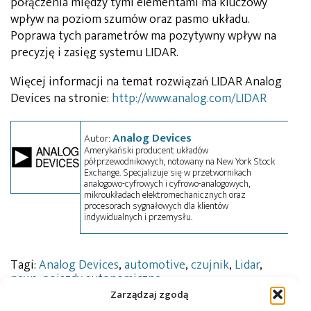
połączenia między tymi elementami ma kluczowy
wpływ na poziom szumów oraz pasmo układu.
Poprawa tych parametrów ma pozytywny wpływ na
precyzję i zasięg systemu LIDAR.
Więcej informacji na temat rozwiązań LIDAR Analog
Devices na stronie:
http://www.analog.com/LIDAR
Analog Devices
Autor:
Amerykański producent układów
półprzewodnikowych, notowany na New York Stock
Exchange. Specjalizuje się w przetwornikach
analogowo-cyfrowych i cyfrowo-analogowych,
mikroukładach elektromechanicznych oraz
procesorach sygnałowych dla klientów
indywidualnych i przemysłu.
Tagi:
Analog Devices
,
automotive
,
czujnik
,
Lidar
,
news
,
pojazdy autonomiczne
Zarządzaj zgodą