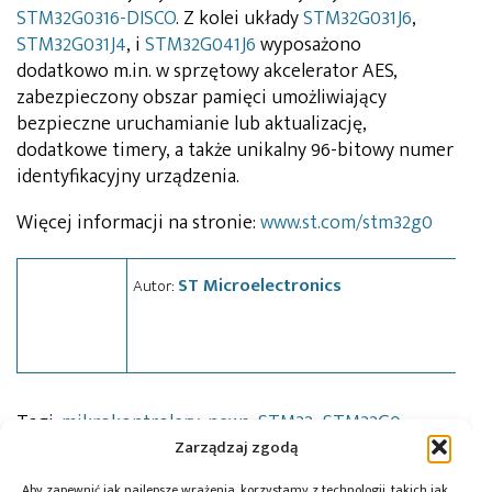
STM32G0316-DISCO
. Z kolei układy
STM32G031J6
,
STM32G031J4
, i
STM32G041J6
wyposażono
dodatkowo m.in. w sprzętowy akcelerator AES,
zabezpieczony obszar pamięci umożliwiający
bezpieczne uruchamianie lub aktualizację,
dodatkowe timery, a także unikalny 96-bitowy numer
identyfikacyjny urządzenia.
Więcej informacji na stronie:
www.st.com/stm32g0
ST Microelectronics
Autor:
Tagi:
mikrokontrolery
,
news
,
STM32
,
STM32G0
Zarządzaj zgodą
Aby zapewnić jak najlepsze wrażenia, korzystamy z technologii, takich jak