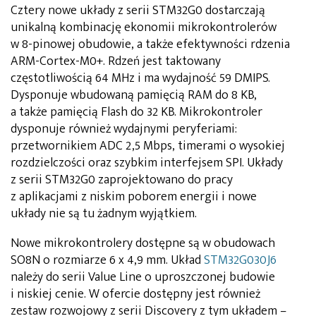
Cztery nowe układy z serii STM32G0 dostarczają
unikalną kombinację ekonomii mikrokontrolerów
w 8-pinowej obudowie, a także efektywności rdzenia
ARM-Cortex-M0+. Rdzeń jest taktowany
częstotliwością 64 MHz i ma wydajność 59 DMIPS.
Dysponuje wbudowaną pamięcią RAM do 8 KB,
a także pamięcią Flash do 32 KB. Mikrokontroler
dysponuje również wydajnymi peryferiami:
przetwornikiem ADC 2,5 Mbps, timerami o wysokiej
rozdzielczości oraz szybkim interfejsem SPI. Układy
z serii STM32G0 zaprojektowano do pracy
z aplikacjami z niskim poborem energii i nowe
układy nie są tu żadnym wyjątkiem.
Nowe mikrokontrolery dostępne są w obudowach
SO8N o rozmiarze 6 x 4,9 mm. Układ
STM32G030J6
należy do serii Value Line o uproszczonej budowie
i niskiej cenie. W ofercie dostępny jest również
zestaw rozwojowy z serii Discovery z tym układem –