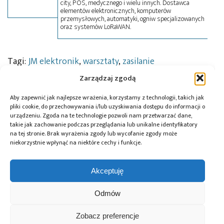
city, POS, medycznego i wielu innych. Dostawca
elementów elektronicznych, komputerów
przemysłowych, automatyki, ogniw specjalizowanych
oraz systemów LoRaWAN.
Tagi:
JM elektronik
,
warsztaty
,
zasilanie
Zarządzaj zgodą
Aby zapewnić jak najlepsze wrażenia, korzystamy z technologii, takich jak
Przeczytaj również:
pliki cookie, do przechowywania i/lub uzyskiwania dostępu do informacji o
urządzeniu. Zgoda na te technologie pozwoli nam przetwarzać dane,
takie jak zachowanie podczas przeglądania lub unikalne identyfikatory
na tej stronie. Brak wyrażenia zgody lub wycofanie zgody może
niekorzystnie wpłynąć na niektóre cechy i funkcje.
Global Electronics
Microchip i Micron
Farnell podejmuje
Akceptuję
Association
prezentują
współpracę
opublikowało
architekturę
z Hailo w zakresie
Odmów
normę IPC-A-630A
pamięci masowej
Edge AI
dotyczącą
PCIe® Gen 6 dla AI
Zobacz preferencje
obudów
oraz centrów