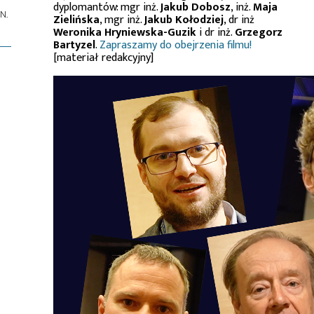
dyplomantów: mgr inż.
Jakub Dobosz
, inż.
Maja
N.
Zielińska
, mgr inż.
Jakub Kołodziej
, dr inż
Weronika Hryniewska-Guzik
i dr inż.
Grzegorz
Bartyzel
.
Zapraszamy do obejrzenia filmu!
[materiał redakcyjny]