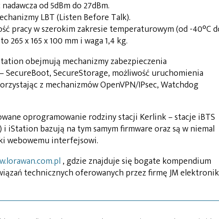
 nadawcza od 5dBm do 27dBm.
echanizmy LBT (Listen Before Talk).
ść pracy w szerokim zakresie temperaturowym (od -40°C d
to 265 x 165 x 100 mm i waga 1,4 kg.
iStation obejmują mechanizmy zabezpieczenia
– SecureBoot, SecureStorage, możliwość uruchomienia
korzystając z mechanizmów OpenVPN/IPsec, Watchdog
kowane oprogramowanie rodziny stacji Kerlink – stacje iBTS
.0) i iStation bazują na tym samym firmware oraz są w niemal
ki webowemu interfejsowi.
.lorawan.com.pl
, gdzie znajduje się bogate kompendium
iązań technicznych oferowanych przez firmę JM elektronik