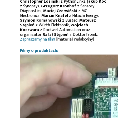
Christopher Lozinski
z PythonLinks,
Jakub Koc
z Synopsys,
Grzegorz Kronhof
z Sensory
Diagnostics,
Maciej Czerwiński
z MC
Electronics,
Marcin Knafel
z Hitachi Energy,
Szymon Romanowski
z Bustec,
Mateusz
Stępień
z Würth Elektronik,
Wojciech
Koczwara
z Rockwell Automation oraz
organizator
Rafał Stępień
z DoktorTronik.
Zapraszamy na film!
[materiał redakcyjny]
Filmy o produktach: