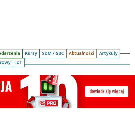
darzenia
Kursy
SoM / SBC
Aktualności
Artykuły
arowy
IoT