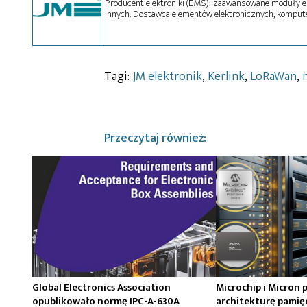
Producent elektroniki (EMS): zaawansowane moduły el
innych. Dostawca elementów elektronicznych, kompu
Tagi:
JM elektronik
,
Kerlink
,
LoRaWan
,
Przeczytaj również:
Global Electronics Association
Microchip i Micron 
opublikowało normę IPC-A-630A
architekturę pamię