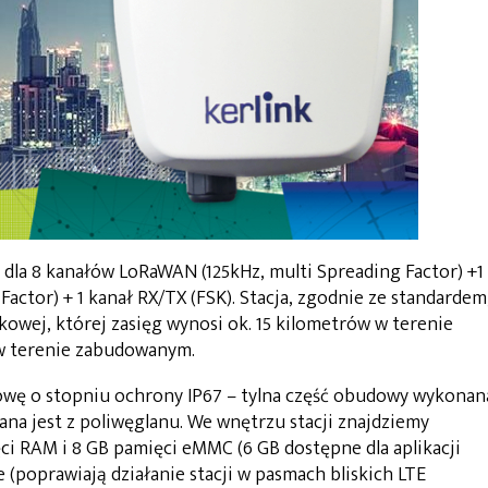
 dla 8 kanałów LoRaWAN (125kHz, multi Spreading Factor) +1
actor) + 1 kanał RX/TX (FSK). Stacja, zgodnie ze standardem
owej, której zasięg wynosi ok. 15 kilometrów w terenie
w terenie zabudowanym.
owę o stopniu ochrony IP67 – tylna część obudowy wykonan
ana jest z poliwęglanu. We wnętrzu stacji znajdziemy
i RAM i 8 GB pamięci eMMC (6 GB dostępne dla aplikacji
 (poprawiają działanie stacji w pasmach bliskich LTE