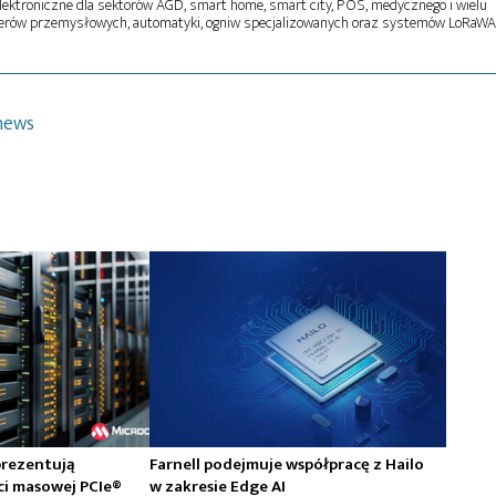
ektroniczne dla sektorów AGD, smart home, smart city, POS, medycznego i wielu
terów przemysłowych, automatyki, ogniw specjalizowanych oraz systemów LoRaWA
news
prezentują
Farnell podejmuje współpracę z Hailo
ci masowej PCIe®
w zakresie Edge AI