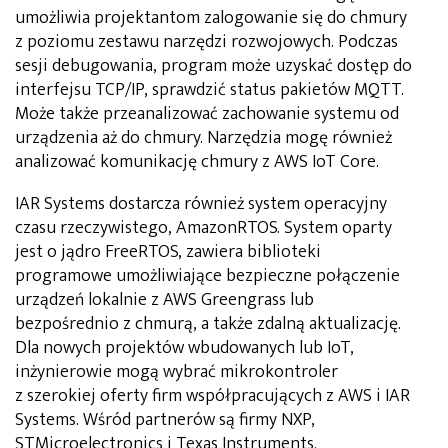
umożliwia projektantom zalogowanie się do chmury
z poziomu zestawu narzędzi rozwojowych. Podczas
sesji debugowania, program może uzyskać dostęp do
interfejsu TCP/IP, sprawdzić status pakietów MQTT.
Może także przeanalizować zachowanie systemu od
urządzenia aż do chmury. Narzędzia mogę również
analizować komunikację chmury z AWS IoT Core.
IAR Systems dostarcza również system operacyjny
czasu rzeczywistego, AmazonRTOS. System oparty
jest o jądro FreeRTOS, zawiera biblioteki
programowe umożliwiające bezpieczne połączenie
urządzeń lokalnie z AWS Greengrass lub
bezpośrednio z chmurą, a także zdalną aktualizację.
Dla nowych projektów wbudowanych lub IoT,
inżynierowie mogą wybrać mikrokontroler
z szerokiej oferty firm współpracujących z AWS i IAR
Systems. Wśród partnerów są firmy NXP,
STMicroelectronics i Texas Instruments.