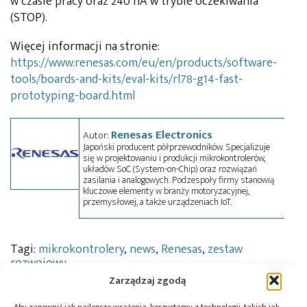
w czasie pracy oraz 240 nA w trybie oczekiwania
(STOP).
Więcej informacji na stronie:
https://www.renesas.com/eu/en/products/software-
tools/boards-and-kits/eval-kits/rl78-g14-fast-
prototyping-board.html
Renesas Electronics
Autor:
Japoński producent półprzewodników. Specjalizuje
się w projektowaniu i produkcji mikrokontrolerów,
układów SoC (System-on-Chip) oraz rozwiązań
zasilania i analogowych. Podzespoły firmy stanowią
kluczowe elementy w branży motoryzacyjnej,
przemysłowej, a także urządzeniach IoT.
Tagi:
mikrokontrolery
,
news
,
Renesas
,
zestaw
rozwojowy
Zarządzaj zgodą