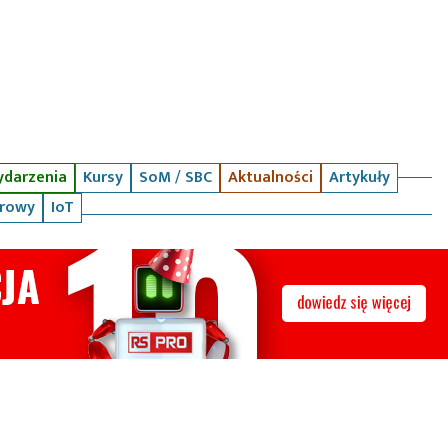
darzenia
Kursy
SoM / SBC
Aktualności
Artykuły
arowy
IoT