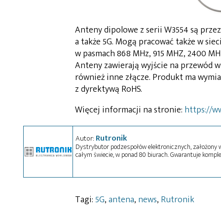
Anteny dipolowe z serii W3554 są przez
a także 5G. Mogą pracować także w siec
w pasmach 868 MHz, 915 MHZ, 2400 MHz i
Anteny zawierają wyjście na przewód ws
również inne złącze. Produkt ma wymiary
z dyrektywą RoHS.
Więcej informacji na stronie:
https://w
Rutronik
Autor:
Dystrybutor podzespołów elektronicznych, założony w 
całym świecie, w ponad 80 biurach. Gwarantuje komple
Tagi:
5G
,
antena
,
news
,
Rutronik