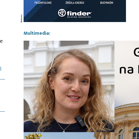
Multimedia:
ie
l