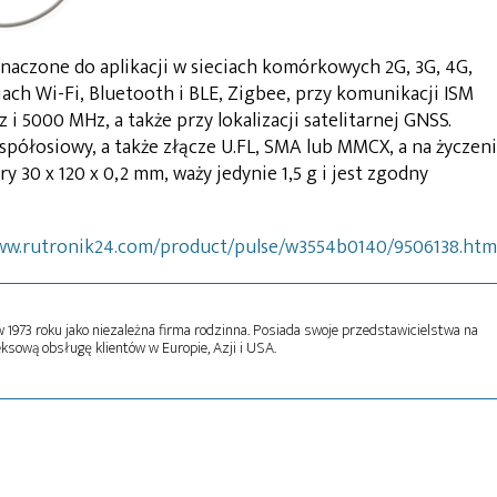
naczone do aplikacji w sieciach komórkowych 2G, 3G, 4G,
iach Wi-Fi, Bluetooth i BLE, Zigbee, przy komunikacji ISM
 5000 MHz, a także przy lokalizacji satelitarnej GNSS.
półosiowy, a także złącze U.FL, SMA lub MMCX, a na życzen
 30 x 120 x 0,2 mm, waży jedynie 1,5 g i jest zgodny
ww.rutronik24.com/product/pulse/w3554b0140/9506138.htm
1973 roku jako niezależna firma rodzinna. Posiada swoje przedstawicielstwa na
ksową obsługę klientów w Europie, Azji i USA.