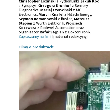
Christopher Lozinski
z PythonLinks,
Jakub Koc
z Synopsys,
Grzegorz Kronhof
z Sensory
Diagnostics,
Maciej Czerwiński
z MC
Electronics,
Marcin Knafel
z Hitachi Energy,
Szymon Romanowski
z Bustec,
Mateusz
Stępień
z Würth Elektronik,
Wojciech
Koczwara
z Rockwell Automation oraz
organizator
Rafał Stępień
z DoktorTronik.
Zapraszamy na film!
[materiał redakcyjny]
Filmy o produktach: