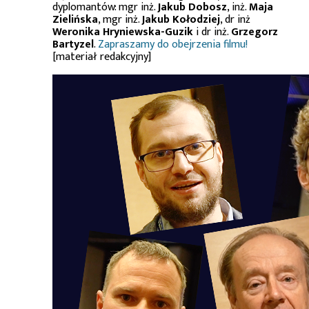
dyplomantów: mgr inż.
Jakub Dobosz
, inż.
Maja
Zielińska
, mgr inż.
Jakub Kołodziej
, dr inż
Weronika Hryniewska-Guzik
i dr inż.
Grzegorz
Bartyzel
.
Zapraszamy do obejrzenia filmu!
[materiał redakcyjny]