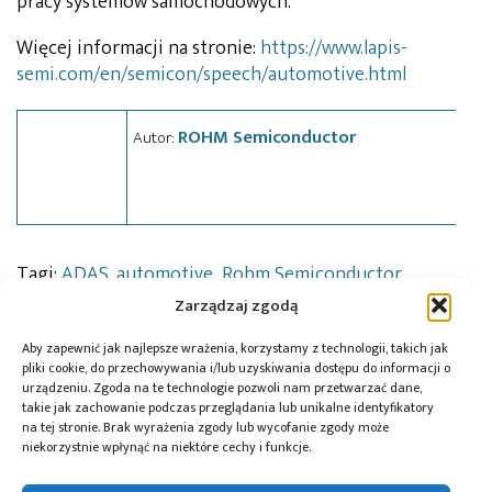
pracy systemów samochodowych.
Więcej informacji na stronie:
https://www.lapis-
semi.com/en/semicon/speech/automotive.html
ROHM Semiconductor
Autor:
Tagi:
ADAS
,
automotive
,
Rohm Semiconductor
Zarządzaj zgodą
Aby zapewnić jak najlepsze wrażenia, korzystamy z technologii, takich jak
Przeczytaj również:
pliki cookie, do przechowywania i/lub uzyskiwania dostępu do informacji o
urządzeniu. Zgoda na te technologie pozwoli nam przetwarzać dane,
takie jak zachowanie podczas przeglądania lub unikalne identyfikatory
na tej stronie. Brak wyrażenia zgody lub wycofanie zgody może
niekorzystnie wpłynąć na niektóre cechy i funkcje.