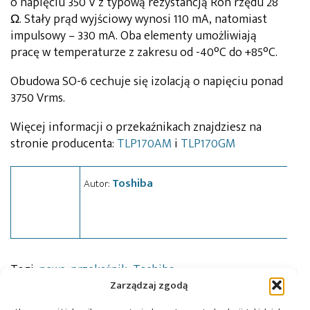
o napięciu 350 V z typową rezystancją Ron rzędu 28
Ω. Stały prąd wyjściowy wynosi 110 mA, natomiast
impulsowy – 330 mA. Oba elementy umożliwiają
pracę w temperaturze z zakresu od -40°C do +85°C.
Obudowa SO-6 cechuje się izolacją o napięciu ponad
3750 Vrms.
Więcej informacji o przekaźnikach znajdziesz na
stronie producenta:
TLP170AM
i
TLP170GM
Toshiba
Autor:
Tagi:
news
,
przekaźnik
,
Toshiba
Zarządzaj zgodą