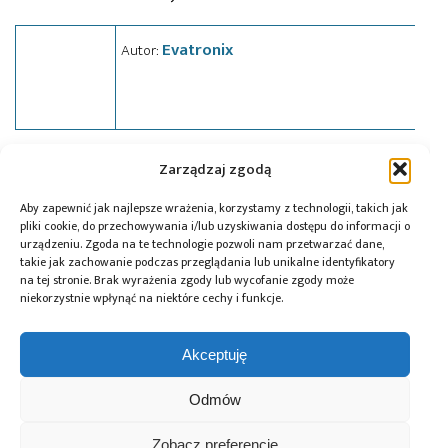
Evatronix
Autor:
Zarządzaj zgodą
Tagi:
Evatronix
,
targi
,
Targi Kielce
Aby zapewnić jak najlepsze wrażenia, korzystamy z technologii, takich jak
pliki cookie, do przechowywania i/lub uzyskiwania dostępu do informacji o
urządzeniu. Zgoda na te technologie pozwoli nam przetwarzać dane,
Przeczytaj również:
takie jak zachowanie podczas przeglądania lub unikalne identyfikatory
na tej stronie. Brak wyrażenia zgody lub wycofanie zgody może
niekorzystnie wpłynąć na niektóre cechy i funkcje.
Akceptuję
Renesas Gen 3
Würth Elektronik
10 lat Finder
Odmów
MRDIMM zwiększa
ICS wprowadza
Polska – jubileusz
wydajność
przetwornice
z perspektywą
pamięci DDR5 na
DC/DC do
dalszego rozwoju
Zobacz preferencje