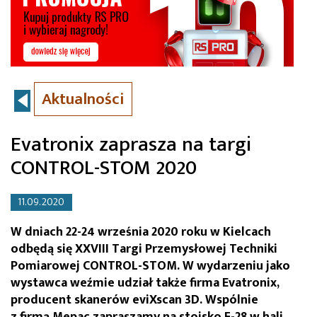
Aktualności
Evatronix zaprasza na targi
CONTROL-STOM 2020
11.09.2020
W dniach 22-24 września 2020 roku w Kielcach
odbędą się XXVIII Targi Przemysłowej Techniki
Pomiarowej CONTROL-STOM. W wydarzeniu jako
wystawca weźmie udział także firma Evatronix,
producent skanerów eviXscan 3D. Wspólnie
z firmą Mepac zapraszamy na stoisko F-28 w hali