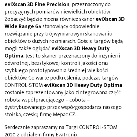
eviXscan 3D Fine Precision
, przeznaczony do
precyzyjnych pomiarów niewielkich obiektów.
Zobaczyć będzie można również skaner
eviXscan 3D
Wide Range 65
stanowiący odpowiednie
rozwiązanie przy trójwymiarowym skanowaniu
obiektów o dużych rozmiarach. Goście targów będą
mogli także oglądać
eviXscan 3D Heavy Duty
Optima.
Jest to skaner przeznaczony do inżynierii
odwrotnej, bezstykowej kontroli jakości oraz
szybkiego prototypowania średniej wielkości
obiektów. Co warte podkreślenia, podczas targów
CONTROL-STOM
eviXscan 3D Heavy Duty Optima
zostanie zaprezentowany jako zintegrowana część
robota współpracującego – cobota –
dystrybuowanego przez współgospodarza naszego
stoiska, czeską firmę Mepac CZ.
Serdecznie zapraszamy na Targi CONTROL-STOM
2020 z udziałem firmy Evatronix.