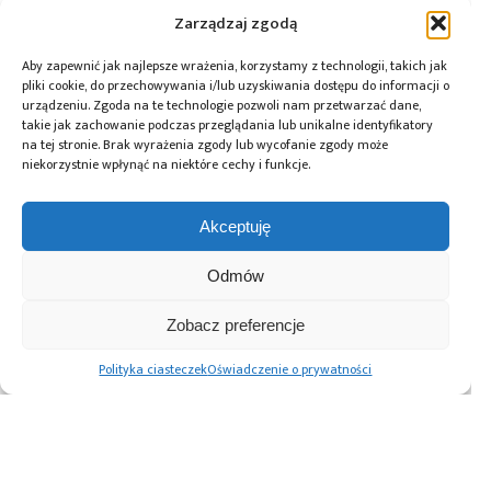
Zarządzaj zgodą
Aby zapewnić jak najlepsze wrażenia, korzystamy z technologii, takich jak
Przeczytaj również:
pliki cookie, do przechowywania i/lub uzyskiwania dostępu do informacji o
urządzeniu. Zgoda na te technologie pozwoli nam przetwarzać dane,
takie jak zachowanie podczas przeglądania lub unikalne identyfikatory
na tej stronie. Brak wyrażenia zgody lub wycofanie zgody może
niekorzystnie wpłynąć na niektóre cechy i funkcje.
Farnell podejmuje
Infineon i LS
ICEYE pozyskuje
Akceptuję
współpracę
ELECTRIC
pierwszą
z Hailo w zakresie
wspólnie opracują
inwestycję
Edge AI
rozwiązania
z funduszu
Odmów
zasilania prądem
Scaleup Europe
stałym centrów
Komisji
Zobacz preferencje
danych
Europejskiej
wykorzystujących
Polityka ciasteczek
Oświadczenie o prywatności
AI
Advertising prices
Kontakt
Polityka prywatności
Cennik reklam
O nas