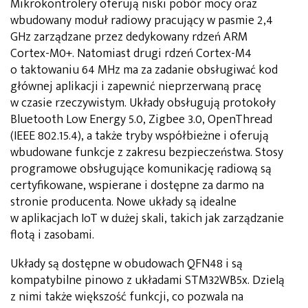
Mikrokontrolery oferują niski pobór mocy oraz
wbudowany moduł radiowy pracujący w pasmie 2,4
GHz zarządzane przez dedykowany rdzeń ARM
Cortex-M0+. Natomiast drugi rdzeń Cortex-M4
o taktowaniu 64 MHz ma za zadanie obsługiwać kod
głównej aplikacji i zapewnić nieprzerwaną pracę
w czasie rzeczywistym. Układy obsługują protokoły
Bluetooth Low Energy 5.0, Zigbee 3.0, OpenThread
(IEEE 802.15.4), a także tryby współbieżne i oferują
wbudowane funkcje z zakresu bezpieczeństwa. Stosy
programowe obsługujące komunikację radiową są
certyfikowane, wspierane i dostępne za darmo na
stronie producenta. Nowe układy są idealne
w aplikacjach IoT w dużej skali, takich jak zarządzanie
flotą i zasobami.
Układy są dostępne w obudowach QFN48 i są
kompatybilne pinowo z układami STM32WB5x. Dzielą
z nimi także większość funkcji, co pozwala na