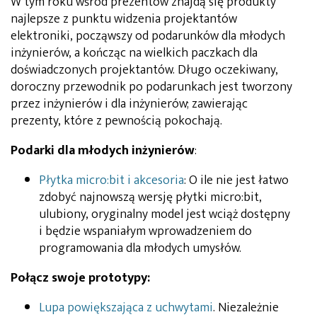
W tym roku wśród prezentów znajdą się produkty
najlepsze z punktu widzenia projektantów
elektroniki, począwszy od podarunków dla młodych
inżynierów, a kończąc na wielkich paczkach dla
doświadczonych projektantów. Długo oczekiwany,
doroczny przewodnik po podarunkach jest tworzony
przez inżynierów i dla inżynierów; zawierając
prezenty, które z pewnością pokochają.
Podarki dla młodych inżynierów
:
Płytka micro:bit i akcesoria
: O ile nie jest łatwo
zdobyć najnowszą wersję płytki micro:bit,
ulubiony, oryginalny model jest wciąż dostępny
i będzie wspaniałym wprowadzeniem do
programowania dla młodych umysłów.
Połącz swoje prototypy:
Lupa powiększająca z uchwytami
. Niezależnie