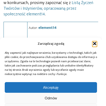
w konkursach, prosimy zapoznać się z
Listą Życzeń
Twórców i Inżynierów, opracowaną przez
społeczność element14
.
element14
Autor:
Zarządzaj zgodą
Aby zapewnić jak najlepsze wrażenia, korzystamy z technologii, takich jak
Tagi:
element14
,
konkurs
,
news
pliki cookie, do przechowywania i/lub uzyskiwania dostępu do informacji o
urządzeniu. Zgoda na te technologie pozwoli nam przetwarzać dane,
takie jak zachowanie podczas przeglądania lub unikalne identyfikatory
na tej stronie. Brak wyrażenia zgody lub wycofanie zgody może
niekorzystnie wpłynąć na niektóre cechy i funkcje.
Przeczytaj również:
Akceptuję
Odmów