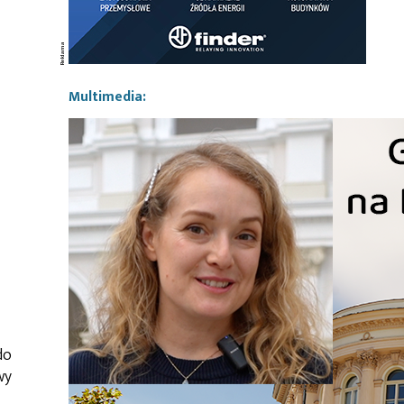
Multimedia:
do
wy