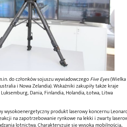
m.in. do członków sojuszu wywiadowczego
Five Eyes
(Wielka
stralia i Nowa Zelandia). Wskaźniki zakupiły także kraje
, Luksemburg, Dania, Finlandia, Holandia, Łotwa, Litwa
owy wysokoenergetyczny produkt laserowy koncernu Leonar
reakcji na zapotrzebowanie rynkowe na lekki i zwarty lasero
dzania lotnictwa. Charakteryzuje się wysoką mobilnością,