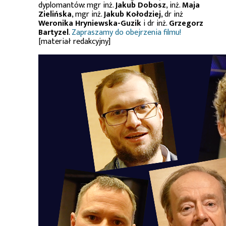
dyplomantów: mgr inż.
Jakub Dobosz
, inż.
Maja
Zielińska
, mgr inż.
Jakub Kołodziej
, dr inż
Weronika Hryniewska-Guzik
i dr inż.
Grzegorz
Bartyzel
.
Zapraszamy do obejrzenia filmu!
[materiał redakcyjny]