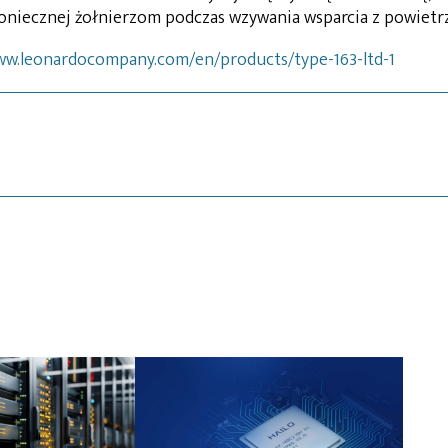
 koniecznej żołnierzom podczas wzywania wsparcia z powietrz
ww.leonardocompany.com/en/products/type-163-ltd-1