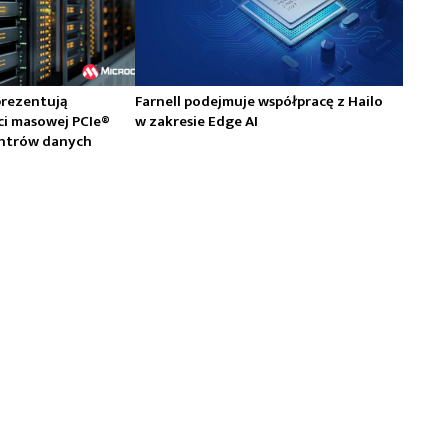
prezentują
Farnell podejmuje współpracę z Hailo
ci masowej PCIe®
w zakresie Edge AI
centrów danych