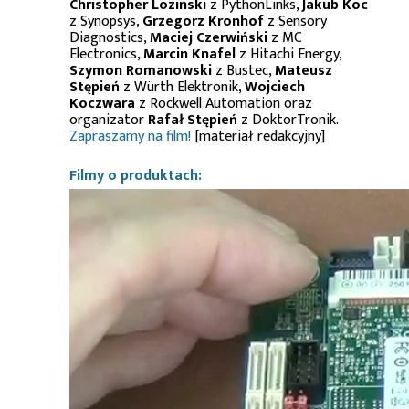
Christopher Lozinski
z PythonLinks,
Jakub Koc
z Synopsys,
Grzegorz Kronhof
z Sensory
Diagnostics,
Maciej Czerwiński
z MC
Electronics,
Marcin Knafel
z Hitachi Energy,
Szymon Romanowski
z Bustec,
Mateusz
Stępień
z Würth Elektronik,
Wojciech
Koczwara
z Rockwell Automation oraz
organizator
Rafał Stępień
z DoktorTronik.
Zapraszamy na film!
[materiał redakcyjny]
Filmy o produktach: