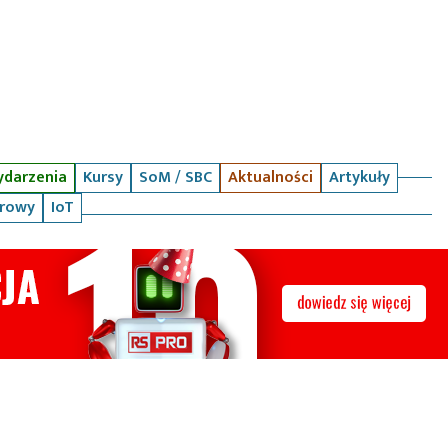
darzenia
Kursy
SoM / SBC
Aktualności
Artykuły
arowy
IoT