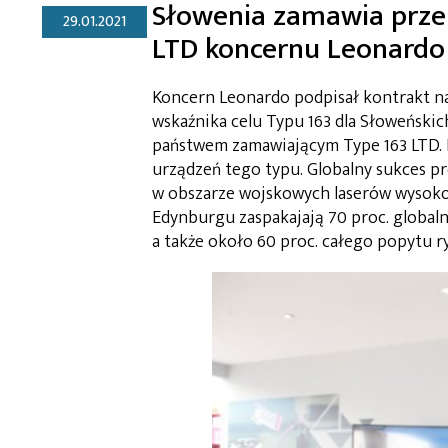
Słowenia zamawia przen
29.01.2021
LTD koncernu Leonardo
Koncern Leonardo podpisał kontrakt n
wskaźnika celu Typu 163 dla Słoweńskich
państwem zamawiającym Type 163 LTD. D
urządzeń tego typu. Globalny sukces 
w obszarze wojskowych laserów wysoko
Edynburgu zaspakajają 70 proc. global
a także około 60 proc. całego popytu 