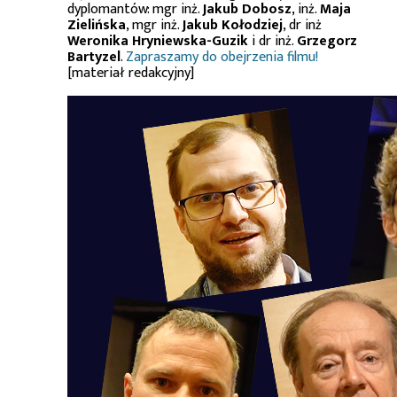
dyplomantów: mgr inż.
Jakub Dobosz
, inż.
Maja
Zielińska
, mgr inż.
Jakub Kołodziej
, dr inż
Weronika Hryniewska-Guzik
i dr inż.
Grzegorz
Bartyzel
.
Zapraszamy do obejrzenia filmu!
[materiał redakcyjny]