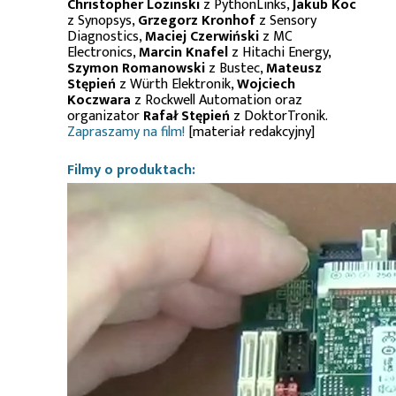
Christopher Lozinski
z PythonLinks,
Jakub Koc
z Synopsys,
Grzegorz Kronhof
z Sensory
Diagnostics,
Maciej Czerwiński
z MC
Electronics,
Marcin Knafel
z Hitachi Energy,
Szymon Romanowski
z Bustec,
Mateusz
Stępień
z Würth Elektronik,
Wojciech
Koczwara
z Rockwell Automation oraz
organizator
Rafał Stępień
z DoktorTronik.
Zapraszamy na film!
[materiał redakcyjny]
Filmy o produktach: