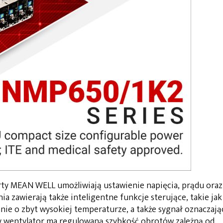
rty MEAN WELL umożliwiają ustawienie napięcia, prądu oraz
a zawierają także inteligentne funkcje sterujące, takie jak
anie o zbyt wysokiej temperaturze, a także sygnał oznaczają
 wentylator ma regulowaną szybkość obrotów zależną od