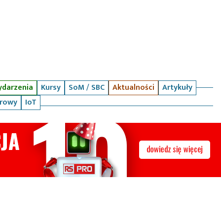
darzenia
Kursy
SoM / SBC
Aktualności
Artykuły
arowy
IoT