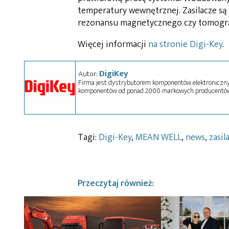
temperatury wewnętrznej. Zasilacze s
rezonansu magnetycznego czy tomografi
Więcej informacji
na stronie Digi-Key
.
DigiKey
Autor:
Firma jest dystrybutorem komponentów elektronicznyc
komponentów od ponad 2000 markowych producentów
Tagi:
Digi-Key
,
MEAN WELL
,
news
,
zasil
Przeczytaj również: