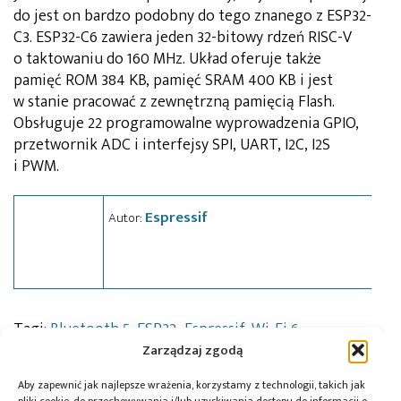
do jest on bardzo podobny do tego znanego z ESP32-
C3. ESP32-C6 zawiera jeden 32-bitowy rdzeń RISC-V
o taktowaniu do 160 MHz. Układ oferuje także
pamięć ROM 384 KB, pamięć SRAM 400 KB i jest
w stanie pracować z zewnętrzną pamięcią Flash.
Obsługuje 22 programowalne wyprowadzenia GPIO,
przetwornik ADC i interfejsy SPI, UART, I2C, I2S
i PWM.
Espressif
Autor:
Tagi:
Bluetooth 5
,
ESP32
,
Espressif
,
Wi-Fi 6
Zarządzaj zgodą
Aby zapewnić jak najlepsze wrażenia, korzystamy z technologii, takich jak