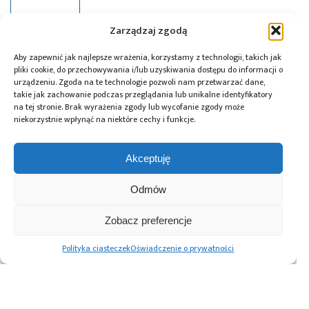
Zarządzaj zgodą
Tagi:
Microchip
,
Mouser Electronics
,
news
Aby zapewnić jak najlepsze wrażenia, korzystamy z technologii, takich jak
pliki cookie, do przechowywania i/lub uzyskiwania dostępu do informacji o
urządzeniu. Zgoda na te technologie pozwoli nam przetwarzać dane,
takie jak zachowanie podczas przeglądania lub unikalne identyfikatory
na tej stronie. Brak wyrażenia zgody lub wycofanie zgody może
Przeczytaj również:
niekorzystnie wpłynąć na niektóre cechy i funkcje.
Akceptuję
Odmów
Renesas Gen 3
Würth Elektronik
10 lat Finder
MRDIMM zwiększa
ICS wprowadza
Polska – jubileusz
Zobacz preferencje
wydajność
przetwornice
z perspektywą
pamięci DDR5 na
DC/DC do
dalszego rozwoju
Polityka ciasteczek
Oświadczenie o prywatności
potrzeby AI i HPC
zastosowań
motoryzacyjnych