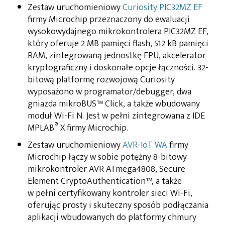
Zestaw uruchomieniowy
Curiosity PIC32MZ EF
firmy Microchip przeznaczony do ewaluacji
wysokowydajnego mikrokontrolera PIC32MZ EF,
który oferuje 2 MB pamięci flash, 512 kB pamięci
RAM, zintegrowaną jednostkę FPU, akcelerator
kryptograficzny i doskonałe opcje łączności. 32-
bitową platformę rozwojową Curiosity
wyposażono w programator/debugger, dwa
gniazda mikroBUS™ Click, a także wbudowany
moduł Wi-Fi N. Jest w pełni zintegrowana z IDE
®
MPLAB
X firmy Microchip.
Zestaw uruchomieniowy
AVR-IoT WA
firmy
Microchip łączy w sobie potężny 8-bitowy
mikrokontroler AVR ATmega4808, Secure
Element CryptoAuthentication™, a także
w pełni certyfikowany kontroler sieci Wi-Fi,
oferując prosty i skuteczny sposób podłączania
aplikacji wbudowanych do platformy chmury