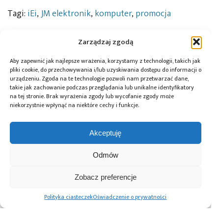
Tagi:
iEi
,
JM elektronik
,
komputer
,
promocja
Zarządzaj zgodą
Przeczytaj również:
Aby zapewnić jak najlepsze wrażenia, korzystamy z technologii, takich jak
pliki cookie, do przechowywania i/lub uzyskiwania dostępu do informacji o
urządzeniu. Zgoda na te technologie pozwoli nam przetwarzać dane,
takie jak zachowanie podczas przeglądania lub unikalne identyfikatory
na tej stronie. Brak wyrażenia zgody lub wycofanie zgody może
niekorzystnie wpłynąć na niektóre cechy i funkcje.
Microchip i Micron
Farnell podejmuje
Infineon i LS
prezentują
współpracę
ELECTRIC
Akceptuję
architekturę
z Hailo w zakresie
wspólnie opracują
pamięci masowej
Edge AI
rozwiązania
Odmów
PCIe® Gen 6 dla AI
zasilania prądem
oraz centrów
stałym centrów
danych
danych
Zobacz preferencje
wykorzystujących
AI
Polityka ciasteczek
Oświadczenie o prywatności