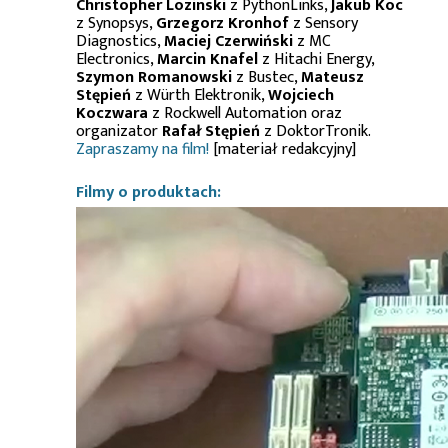
Christopher Lozinski
z PythonLinks,
Jakub Koc
z Synopsys,
Grzegorz Kronhof
z Sensory
Diagnostics,
Maciej Czerwiński
z MC
Electronics,
Marcin Knafel
z Hitachi Energy,
Szymon Romanowski
z Bustec,
Mateusz
Stępień
z Würth Elektronik,
Wojciech
Koczwara
z Rockwell Automation oraz
organizator
Rafał Stępień
z DoktorTronik.
Zapraszamy na film!
[materiał redakcyjny]
Filmy o produktach: