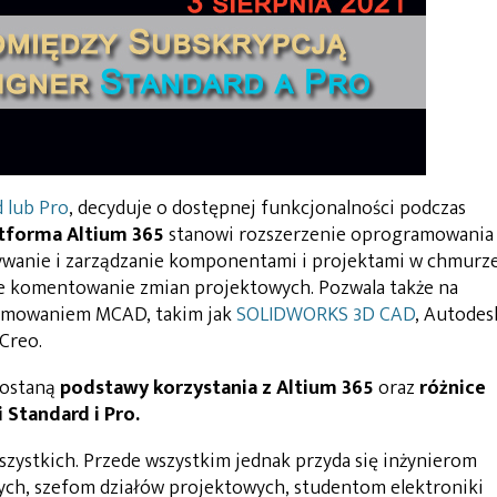
 lub Pro
, decyduje o dostępnej funkcjonalności podczas
tforma Altium 365
stanowi rozszerzenie oprogramowania
ywanie i zarządzanie komponentami i projektami w chmurze
że komentowanie zmian projektowych. Pozwala także na
amowaniem MCAD, takim jak
SOLIDWORKS 3D CAD
, Autodes
Creo.
zostaną
podstawy korzystania z Altium 365
oraz
różnice
Standard i Pro.
wszystkich. Przede wszystkim jednak przyda się inżynierom
ych, szefom działów projektowych, studentom elektroniki