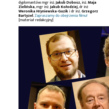
dyplomantów: mgr inż.
Jakub Dobosz
, inż.
Maja
Zielińska
, mgr inż.
Jakub Kołodziej
, dr inż
Weronika Hryniewska-Guzik
i dr inż.
Grzegorz
Bartyzel
.
Zapraszamy do obejrzenia filmu!
[materiał redakcyjny]