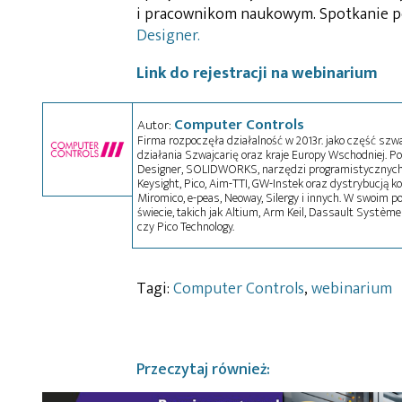
i pracownikom naukowym. Spotkanie 
Designer.
Link do rejestracji na webinarium
Computer Controls
Autor:
Firma rozpoczęła działalność w 2013r. jako część szw
działania Szwajcarię oraz kraje Europy Wschodniej. Po
Designer, SOLIDWORKS, narzędzi programistycznych
Keysight, Pico, Aim-TTI, GW-Instek oraz dystrybucją k
Miromico, e-peas, Neoway, Silergy i innych. W swoim p
świecie, takich jak Altium, Arm Keil, Dassault Systèmes
czy Pico Technology.
Tagi:
Computer Controls
,
webinarium
Przeczytaj również: