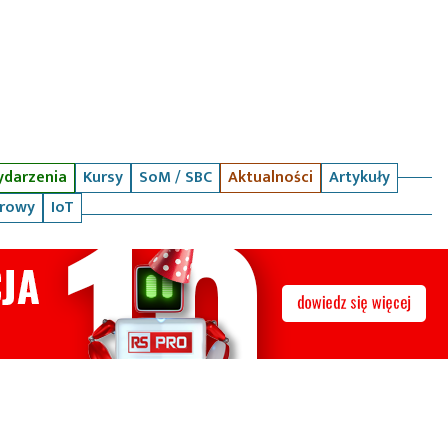
darzenia
Kursy
SoM / SBC
Aktualności
Artykuły
arowy
IoT