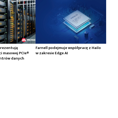
prezentują
Farnell podejmuje współpracę z Hailo
ci masowej PCIe®
w zakresie Edge AI
centrów danych