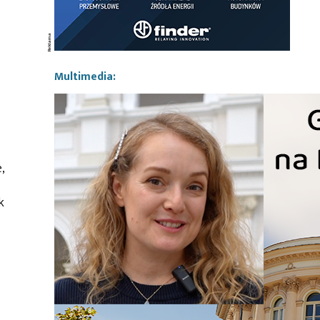
Multimedia:
,
k