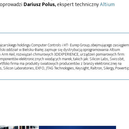
poprowadzi
Dariusz Polus,
ekspert techniczny
Altium
ajcarskiego holdingu Computer Controls i HT- Eurep Group, obejmującego zasięgiem
lski oddział w Bielsku-Białej zajmuje się dystrybucją oprogramowania Altium
 Arm Keil, rozwiązań chmurowych 3DEXPERIENCE, urządzeń pomiarowych firm:
omponentów elektronicznych wiodących marek, takich jak: Silicon Labs, Swissbit,
ortfolio firma ma produkty światowych producentów z branży elektronicznej na
, Silicon Laboratories, EXFO, JTAG Technologies, Keysight, Raltron, Silergy, Powertip