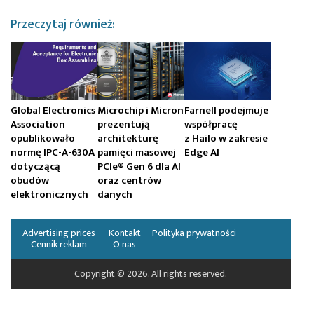
Przeczytaj również:
Global Electronics
Microchip i Micron
Farnell podejmuje
Association
prezentują
współpracę
opublikowało
architekturę
z Hailo w zakresie
normę IPC-A-630A
pamięci masowej
Edge AI
dotyczącą
PCIe® Gen 6 dla AI
obudów
oraz centrów
elektronicznych
danych
Advertising prices
Kontakt
Polityka prywatności
Cennik reklam
O nas
Copyright © 2026. All rights reserved.