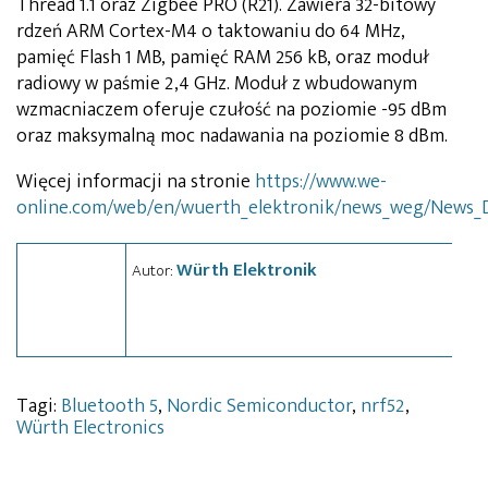
Thread 1.1 oraz Zigbee PRO (R21). Zawiera 32-bitowy
rdzeń ARM Cortex-M4 o taktowaniu do 64 MHz,
pamięć Flash 1 MB, pamięć RAM 256 kB, oraz moduł
radiowy w paśmie 2,4 GHz. Moduł z wbudowanym
wzmacniaczem oferuje czułość na poziomie -95 dBm
oraz maksymalną moc nadawania na poziomie 8 dBm.
Więcej informacji na stronie
https://www.we-
online.com/web/en/wuerth_elektronik/news_weg/News_
Würth Elektronik
Autor:
Tagi:
Bluetooth 5
,
Nordic Semiconductor
,
nrf52
,
Würth Electronics