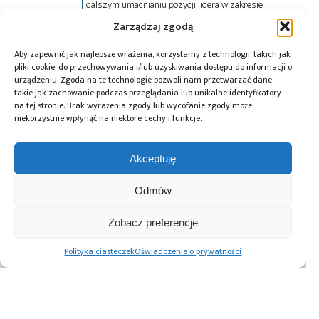
dalszym umacnianiu pozycji lidera w zakresie
innowacyjnych, całościowych rozwiązań dla klientów.
Zarządzaj zgodą
Aby zapewnić jak najlepsze wrażenia, korzystamy z technologii, takich jak
Tagi:
artykuły
,
Digi-Key
pliki cookie, do przechowywania i/lub uzyskiwania dostępu do informacji o
urządzeniu. Zgoda na te technologie pozwoli nam przetwarzać dane,
takie jak zachowanie podczas przeglądania lub unikalne identyfikatory
na tej stronie. Brak wyrażenia zgody lub wycofanie zgody może
niekorzystnie wpłynąć na niektóre cechy i funkcje.
Przeczytaj również:
Akceptuję
Odmów
Automatyzacja
Paweł Pieczul:
Prototypowanie
Zobacz preferencje
magazynu
Nowoczesny chip
elektroniki i AI:
komponentów –
powstaje dwa
Arduino
Polityka ciasteczek
Oświadczenie o prywatności
większa
razy
i platformy
efektywność
embedded od
i ciągłość
projektu do
produkcji z ESSEGI
wdrożenia
AUTOMATION