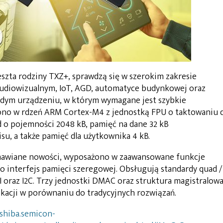
szta rodziny TXZ+, sprawdzą się w szerokim zakresie
 audiowizualnym, IoT, AGD, automatyce budynkowej oraz
żdym urządzeniu, w którym wymagane jest szybkie
ono w rdzeń ARM Cortex-M4 z jednostką FPU o taktowaniu 
d o pojemności 2048 kB, pamięć na dane 32 kB
su, a także pamięć dla użytkownika 4 kB.
omawiane nowości, wyposażono w zaawansowane funkcje
interfejs pamięci szeregowej. Obsługują standardy quad /
PI oraz I2C. Trzy jednostki DMAC oraz struktura magistralow
kacji w porównaniu do tradycyjnych rozwiązań.
oshiba.semicon-