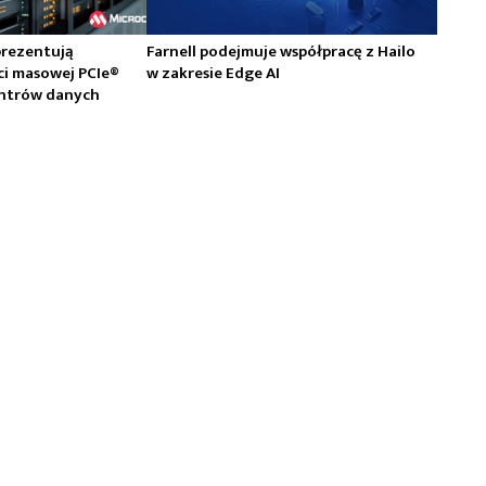
prezentują
Farnell podejmuje współpracę z Hailo
ci masowej PCIe®
w zakresie Edge AI
centrów danych