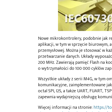
Nowe mikrokontrolery, podobnie jak re
aplikacji, w tym w sprzęcie biurowym,
przemysłowej. Można je stosować w ka
przetwarzanie danych. Układy wyposaż
200 MHz. Zawierają pamięć Flash na ko
o wytrzymałości do 100 000 cyklów zapi
Wszystkie układy z serii M4G, w tym 
komunikacyjne, zaimplementowane jako 
octal SPI, I2S, a także UART, FUART, TS
zapewnia wydajniejszą obsługę komuni
Więcej informacji na stronie:
https://t