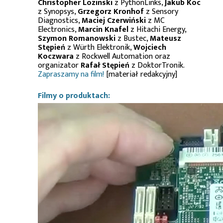
Christopher Lozinski
z PythonLinks,
Jakub Koc
z Synopsys,
Grzegorz Kronhof
z Sensory
Diagnostics,
Maciej Czerwiński
z MC
Electronics,
Marcin Knafel
z Hitachi Energy,
Szymon Romanowski
z Bustec,
Mateusz
Stępień
z Würth Elektronik,
Wojciech
Koczwara
z Rockwell Automation oraz
organizator
Rafał Stępień
z DoktorTronik.
Zapraszamy na film!
[materiał redakcyjny]
Filmy o produktach: