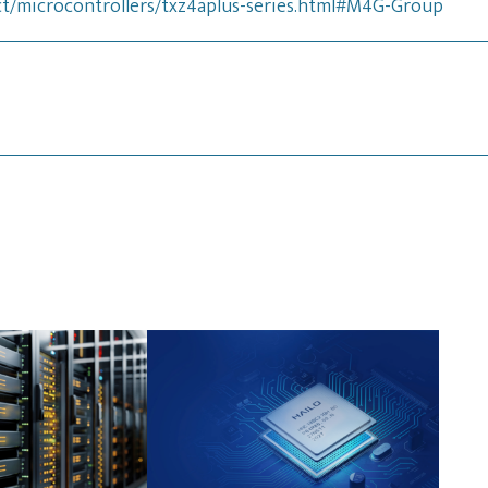
t/microcontrollers/txz4aplus-series.html#M4G-Group