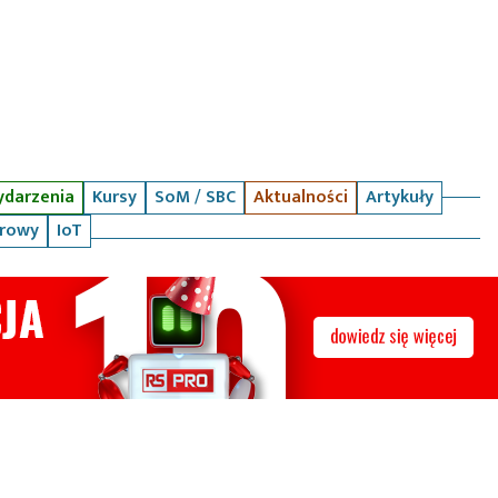
darzenia
Kursy
SoM / SBC
Aktualności
Artykuły
arowy
IoT