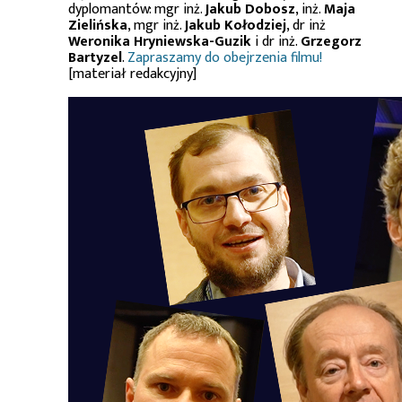
dyplomantów: mgr inż.
Jakub Dobosz
, inż.
Maja
Zielińska
, mgr inż.
Jakub Kołodziej
, dr inż
Weronika Hryniewska-Guzik
i dr inż.
Grzegorz
Bartyzel
.
Zapraszamy do obejrzenia filmu!
[materiał redakcyjny]