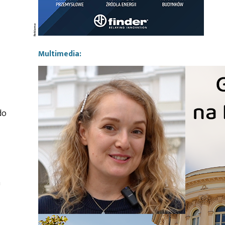
Multimedia:
do
a