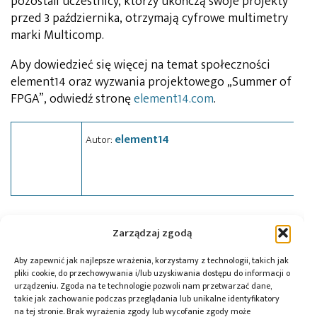
pozostali uczestnicy, którzy ukończą swoje projekty
przed 3 października, otrzymają cyfrowe multimetry
marki Multicomp.
Aby dowiedzieć się więcej na temat społeczności
element14 oraz wyzwania projektowego „Summer of
FPGA”, odwiedź stronę
element14.com
.
element14
Autor:
Tagi:
Digilent
,
element14
,
konkurs
Zarządzaj zgodą
Aby zapewnić jak najlepsze wrażenia, korzystamy z technologii, takich jak
pliki cookie, do przechowywania i/lub uzyskiwania dostępu do informacji o
urządzeniu. Zgoda na te technologie pozwoli nam przetwarzać dane,
Przeczytaj również:
takie jak zachowanie podczas przeglądania lub unikalne identyfikatory
na tej stronie. Brak wyrażenia zgody lub wycofanie zgody może