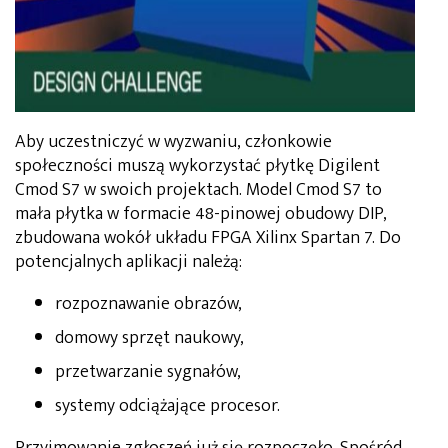
Aby uczestniczyć w wyzwaniu, członkowie
społeczności muszą wykorzystać płytkę Digilent
Cmod S7 w swoich projektach. Model Cmod S7 to
mała płytka w formacie 48-pinowej obudowy DIP,
zbudowana wokół układu FPGA Xilinx Spartan 7. Do
potencjalnych aplikacji należą:
rozpoznawanie obrazów,
domowy sprzęt naukowy,
przetwarzanie sygnałów,
systemy odciążające procesor.
Przyjmowanie zgłoszeń już się rozpoczęło. Spośród