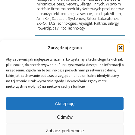
Miromico, e-peas, Neoway, Silergy i innych. W swoim
portfolio firma ma produkty światowych producentów
z branży elektronicznej na świecie, takich jak Altium,
Arm Keil, Dassault Systèmes, Silicon Laboratories,
EXFO, JTAG Technologies, Keysight, Raltron, Silergy,
Powertip, czy Pico Technology.
Zarządzaj zgodą
Tagi:
Altium Designer
,
Computer Controls
,
szkolenie
Aby zapewnić jak najlepsze wrażenia, korzystamy z technologii, takich jak
pliki cookie, do przechowywania i/lub uzyskiwania dostępu do informacji o
urządzeniu. Zgoda na te technologie pozwoli nam przetwarzać dane,
Przeczytaj również:
takie jak zachowanie podczas przeglądania lub unikalne identyfikatory
na tej stronie. Brak wyrażenia zgody lub wycofanie zgody może
niekorzystnie wpłynąć na niektóre cechy i funkcje.
Akceptuję
Global Electronics
Microchip i Micron
Farnell podejmuje
Odmów
Association
prezentują
współpracę
opublikowało
architekturę
z Hailo w zakresie
normę IPC-A-630A
pamięci masowej
Edge AI
Zobacz preferencje