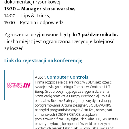
dokumentacji rysunkowej,
13:30 –
Manager stosu warstw,
14:00 – Tips & Tricks,
15:00 – Pytania i odpowiedzi.
Zgłoszenia przyjmowane będą do
7 października br.
Liczba miejsc jest ograniczona. Decyduje kolejność
zgłoszeń.
Link do rejestracji na konferencję
Computer Controls
Autor:
Firma rozpoczęła działalność w 2013r. jako część
szwajcarskiego holdingu Computer Controls i HT-
Eurep Group, obejmującego zasięgiem działania
Szwajcarię oraz kraje Europy Wschodniej. Polski
oddział w Bielsku-Białej zajmuje się dystrybucją
oprogramowania Altium Designer, SOLIDWORKS,
narzędzi programistycznych Arm Keil, rozwiązań
chmurowych 3DEXPERIENCE, urządzeń
pomiarowych firm: Keysight, Pico, Aim-TTI, GW-Instek
oraz dystrybucją komponentów elektronicznych
wiodących marek, takich jak: Silicon Labs, Swissbit,