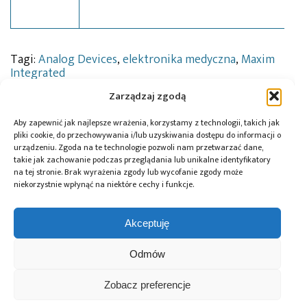
Tagi:
Analog Devices
,
elektronika medyczna
,
Maxim
Integrated
Zarządzaj zgodą
Aby zapewnić jak najlepsze wrażenia, korzystamy z technologii, takich jak
Przeczytaj również:
pliki cookie, do przechowywania i/lub uzyskiwania dostępu do informacji o
urządzeniu. Zgoda na te technologie pozwoli nam przetwarzać dane,
takie jak zachowanie podczas przeglądania lub unikalne identyfikatory
na tej stronie. Brak wyrażenia zgody lub wycofanie zgody może
niekorzystnie wpłynąć na niektóre cechy i funkcje.
Global Electronics
Microchip i Micron
Farnell podejmuje
Akceptuję
Association
prezentują
współpracę
opublikowało
architekturę
z Hailo w zakresie
Odmów
normę IPC-A-630A
pamięci masowej
Edge AI
dotyczącą
PCIe® Gen 6 dla AI
Zobacz preferencje
obudów
oraz centrów
elektronicznych
danych