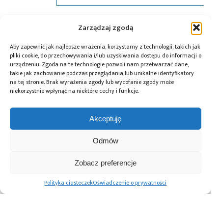
Tagi:
Analog Devices
,
Digi-Key
,
Molex
,
news
Zarządzaj zgodą
Aby zapewnić jak najlepsze wrażenia, korzystamy z technologii, takich jak
pliki cookie, do przechowywania i/lub uzyskiwania dostępu do informacji o
urządzeniu. Zgoda na te technologie pozwoli nam przetwarzać dane,
Przeczytaj również:
takie jak zachowanie podczas przeglądania lub unikalne identyfikatory
na tej stronie. Brak wyrażenia zgody lub wycofanie zgody może
niekorzystnie wpłynąć na niektóre cechy i funkcje.
Akceptuję
Global Electronics
Microchip i Micron
Farnell podejmuje
Association
prezentują
współpracę
Odmów
opublikowało
architekturę
z Hailo w zakresie
normę IPC-A-630A
pamięci masowej
Edge AI
Zobacz preferencje
dotyczącą
PCIe® Gen 6 dla AI
obudów
oraz centrów
Polityka ciasteczek
Oświadczenie o prywatności
elektronicznych
danych
Advertising prices
Kontakt
Polityka prywatności