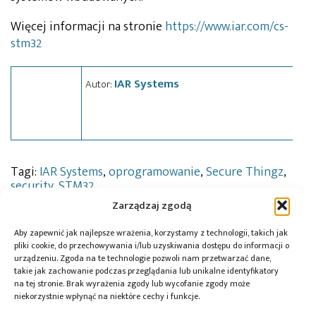
Więcej informacji na stronie
https://www.iar.com/cs-
stm32
IAR Systems
Autor:
Tagi:
IAR Systems
,
oprogramowanie
,
Secure Thingz
,
security
,
STM32
Zarządzaj zgodą
Aby zapewnić jak najlepsze wrażenia, korzystamy z technologii, takich jak
pliki cookie, do przechowywania i/lub uzyskiwania dostępu do informacji o
Przeczytaj również:
urządzeniu. Zgoda na te technologie pozwoli nam przetwarzać dane,
takie jak zachowanie podczas przeglądania lub unikalne identyfikatory
na tej stronie. Brak wyrażenia zgody lub wycofanie zgody może
niekorzystnie wpłynąć na niektóre cechy i funkcje.