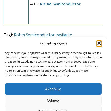
ROHM Semiconductor
Autor:
Tagi:
Rohm Semiconductor
,
zasilanie
Zarządzaj zgodą
Aby zapewnić jak najlepsze wrażenia, korzystamy z technologii, takich jak
Przeczytaj również:
pliki cookie, do przechowywania i/lub uzyskiwania dostępu do informacji o
urządzeniu. Zgoda na te technologie pozwoli nam przetwarzać dane,
takie jak zachowanie podczas przeglądania lub unikalne identyfikatory
na tej stronie. Brak wyrażenia zgody lub wycofanie zgody może
niekorzystnie wpłynąć na niektóre cechy i funkcje.
Global Electronics
Microchip i Micron
Farnell podejmuje
Akceptuję
Association
prezentują
współpracę
opublikowało
architekturę
z Hailo w zakresie
Odmów
normę IPC-A-630A
pamięci masowej
Edge AI
dotyczącą
PCIe® Gen 6 dla AI