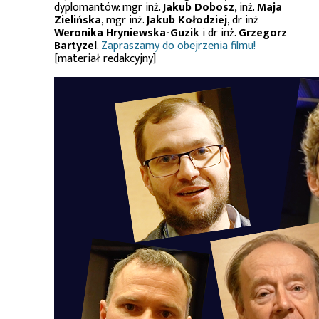
dyplomantów: mgr inż.
Jakub Dobosz
, inż.
Maja
Zielińska
, mgr inż.
Jakub Kołodziej
, dr inż
Weronika Hryniewska-Guzik
i dr inż.
Grzegorz
Bartyzel
.
Zapraszamy do obejrzenia filmu!
[materiał redakcyjny]