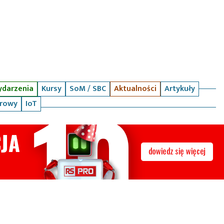
darzenia
Kursy
SoM / SBC
Aktualności
Artykuły
arowy
IoT