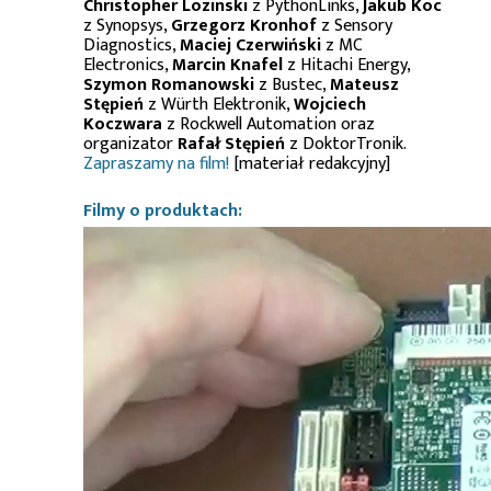
Christopher Lozinski
z PythonLinks,
Jakub Koc
z Synopsys,
Grzegorz Kronhof
z Sensory
Diagnostics,
Maciej Czerwiński
z MC
Electronics,
Marcin Knafel
z Hitachi Energy,
Szymon Romanowski
z Bustec,
Mateusz
Stępień
z Würth Elektronik,
Wojciech
Koczwara
z Rockwell Automation oraz
organizator
Rafał Stępień
z DoktorTronik.
Zapraszamy na film!
[materiał redakcyjny]
Filmy o produktach: