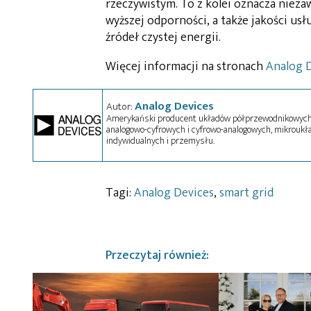
rzeczywistym. To z kolei oznacza niez
wyższej odporności, a także jakości us
źródeł czystej energii.
Więcej informacji na stronach
Analog 
Analog Devices
Autor:
Amerykański producent układów półprzewodnikowych, 
analogowo-cyfrowych i cyfrowo-analogowych, mikroukł
indywidualnych i przemysłu.
Tagi:
Analog Devices
,
smart grid
Przeczytaj również: