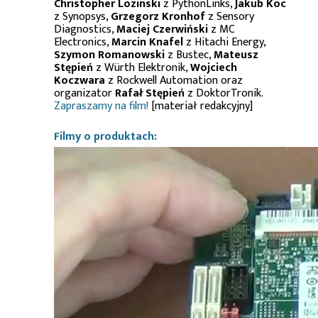
Christopher Lozinski
z PythonLinks,
Jakub Koc
z Synopsys,
Grzegorz Kronhof
z Sensory
Diagnostics,
Maciej Czerwiński
z MC
Electronics,
Marcin Knafel
z Hitachi Energy,
Szymon Romanowski
z Bustec,
Mateusz
Stępień
z Würth Elektronik,
Wojciech
Koczwara
z Rockwell Automation oraz
organizator
Rafał Stępień
z DoktorTronik.
Zapraszamy na film!
[materiał redakcyjny]
Filmy o produktach: