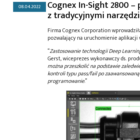
Cognex In-Sight 2800 – 
08.04.2022
z tradycyjnymi narzędz
Firma Cognex Corporation wprowadziła 
pozwalający na uruchomienie aplikacji 
“
Zastosowanie technologii Deep Learning 
Gerst, wiceprezes wykonawczy ds. produ
można przeszkolić na podstawie zaledwi
kontroli typu pass/fail po zaawansowaną 
programowanie
.”