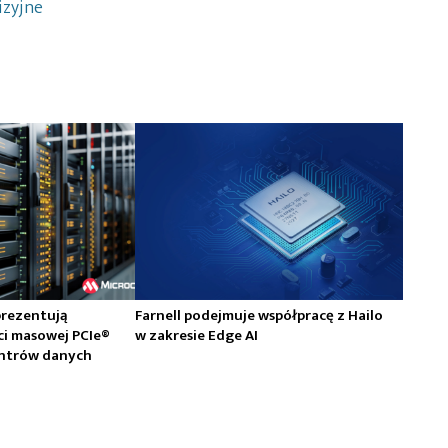
izyjne
prezentują
Farnell podejmuje współpracę z Hailo
ci masowej PCIe®
w zakresie Edge AI
centrów danych