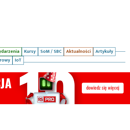
darzenia
Kursy
SoM / SBC
Aktualności
Artykuły
arowy
IoT