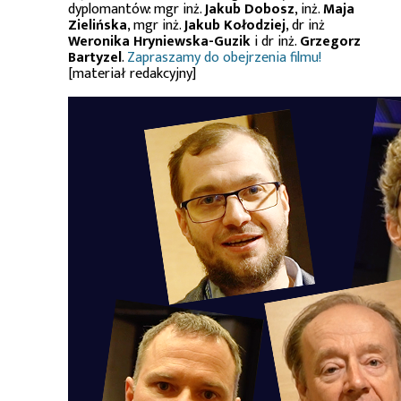
dyplomantów: mgr inż.
Jakub Dobosz
, inż.
Maja
Zielińska
, mgr inż.
Jakub Kołodziej
, dr inż
Weronika Hryniewska-Guzik
i dr inż.
Grzegorz
Bartyzel
.
Zapraszamy do obejrzenia filmu!
[materiał redakcyjny]