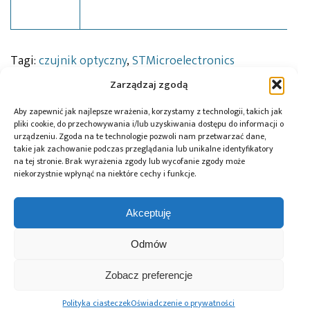
Tagi:
czujnik optyczny
,
STMicroelectronics
Zarządzaj zgodą
Aby zapewnić jak najlepsze wrażenia, korzystamy z technologii, takich jak
Przeczytaj również:
pliki cookie, do przechowywania i/lub uzyskiwania dostępu do informacji o
urządzeniu. Zgoda na te technologie pozwoli nam przetwarzać dane,
takie jak zachowanie podczas przeglądania lub unikalne identyfikatory
na tej stronie. Brak wyrażenia zgody lub wycofanie zgody może
niekorzystnie wpłynąć na niektóre cechy i funkcje.
Global Electronics
Microchip i Micron
Farnell podejmuje
Akceptuję
Association
prezentują
współpracę
opublikowało
architekturę
z Hailo w zakresie
Odmów
normę IPC-A-630A
pamięci masowej
Edge AI
dotyczącą
PCIe® Gen 6 dla AI
obudów
oraz centrów
Zobacz preferencje
elektronicznych
danych
Polityka ciasteczek
Oświadczenie o prywatności