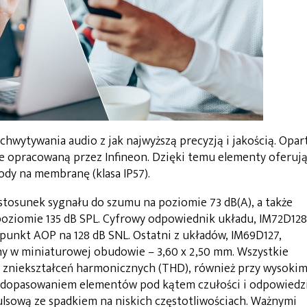
hwytywania audio z jak najwyższą precyzją i jakością. Opar
e opracowaną przez Infineon. Dzięki temu elementy oferuj
dy na membranę (klasa IP57).
tosunek sygnału do szumu na poziomie 73 dB(A), a także
oziomie 135 dB SPL. Cyfrowy odpowiednik układu, IM72D128
punkt AOP na 128 dB SNL. Ostatni z układów, IM69D127,
ny w miniaturowej obudowie – 3,60 x 2,50 mm. Wszystkie
 zniekształceń harmonicznych (THD), również przy wysoki
 dopasowaniem elementów pod kątem czułości i odpowiedz
ulsową ze spadkiem na niskich częstotliwościach. Ważnymi