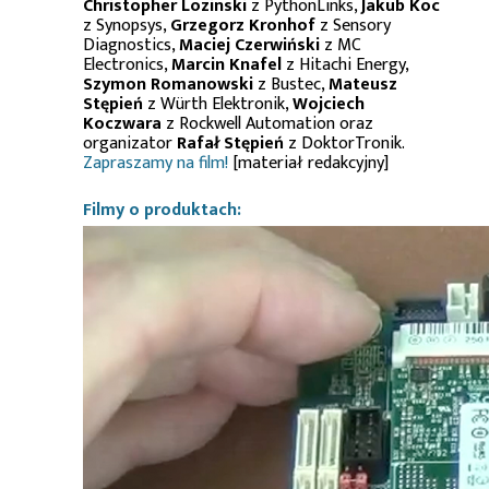
Christopher Lozinski
z PythonLinks,
Jakub Koc
z Synopsys,
Grzegorz Kronhof
z Sensory
Diagnostics,
Maciej Czerwiński
z MC
Electronics,
Marcin Knafel
z Hitachi Energy,
Szymon Romanowski
z Bustec,
Mateusz
Stępień
z Würth Elektronik,
Wojciech
Koczwara
z Rockwell Automation oraz
organizator
Rafał Stępień
z DoktorTronik.
Zapraszamy na film!
[materiał redakcyjny]
Filmy o produktach: