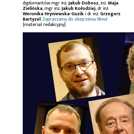
dyplomantów: mgr inż.
Jakub Dobosz
, inż.
Maja
Zielińska
, mgr inż.
Jakub Kołodziej
, dr inż
Weronika Hryniewska-Guzik
i dr inż.
Grzegorz
Bartyzel
.
Zapraszamy do obejrzenia filmu!
[materiał redakcyjny]