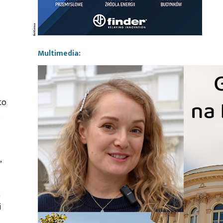
Multimedia:
to
ą
,
m
i