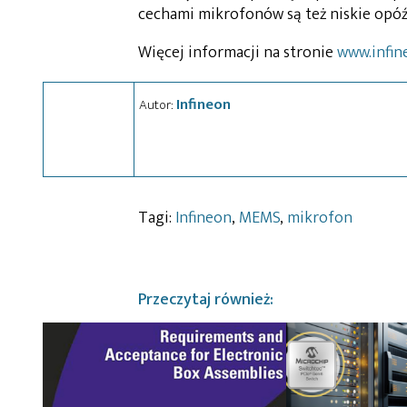
cechami mikrofonów są też niskie opóź
Więcej informacji na stronie
www.infi
Infineon
Autor:
Tagi:
Infineon
,
MEMS
,
mikrofon
Przeczytaj również: