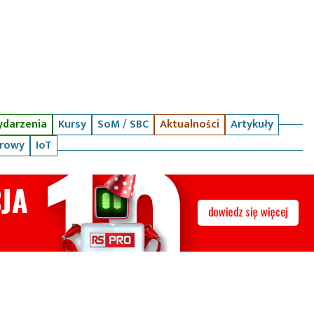
darzenia
Kursy
SoM / SBC
Aktualności
Artykuły
arowy
IoT