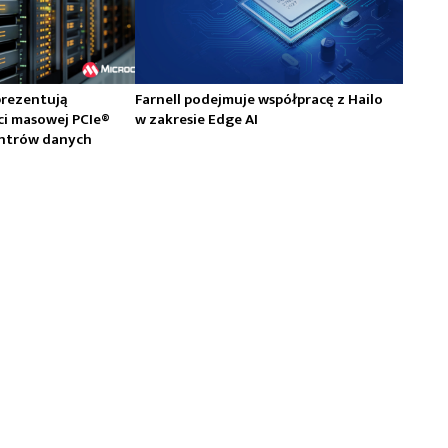
prezentują
Farnell podejmuje współpracę z Hailo
ci masowej PCIe®
w zakresie Edge AI
centrów danych