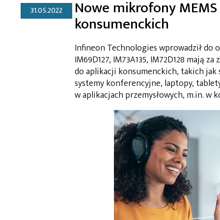
Nowe mikrofony MEMS In
31.05.2022
konsumenckich
Infineon Technologies wprowadził do 
IM69D127, IM73A135, IM72D128 mają za 
do aplikacji konsumenckich, takich jak
systemy konferencyjne, laptopy, tablet
w aplikacjach przemysłowych, m.in. w k