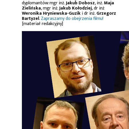
dyplomantów: mgr inż.
Jakub Dobosz
, inż.
Maja
Zielińska
, mgr inż.
Jakub Kołodziej
, dr inż
Weronika Hryniewska-Guzik
i dr inż.
Grzegorz
Bartyzel
.
Zapraszamy do obejrzenia filmu!
[materiał redakcyjny]