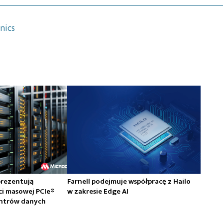
nics
prezentują
Farnell podejmuje współpracę z Hailo
ci masowej PCIe®
w zakresie Edge AI
centrów danych