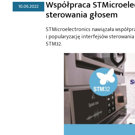
Współpraca STMicroelec
10.06.2022
sterowania głosem
STMicroelectronics nawiązała współpra
i popularyzację interfejsów sterowan
STM32.