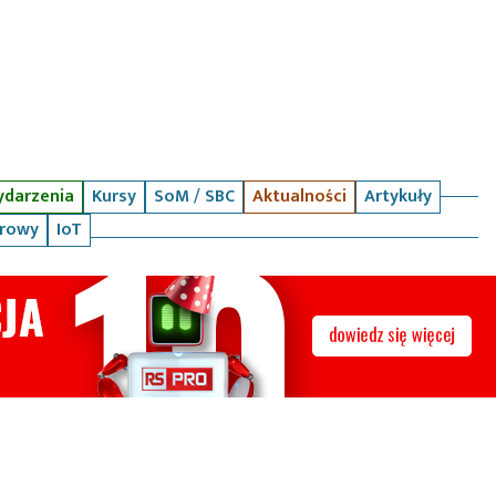
darzenia
Kursy
SoM / SBC
Aktualności
Artykuły
arowy
IoT