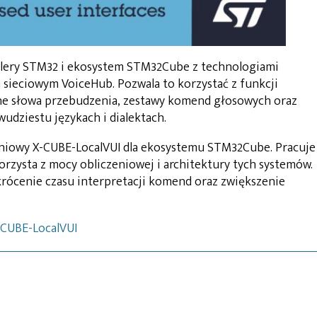
rolery STM32 i ekosystem STM32Cube z technologiami
sieciowym VoiceHub. Pozwala to korzystać z funkcji
sne słowa przebudzenia, zestawy komend głosowych oraz
udziestu językach i dialektach.
eniowy X-CUBE-LocalVUI dla ekosystemu STM32Cube. Pracuje
rzysta z mocy obliczeniowej i architektury tych systemów.
krócenie czasu interpretacji komend oraz zwiększenie
-CUBE-LocalVUI