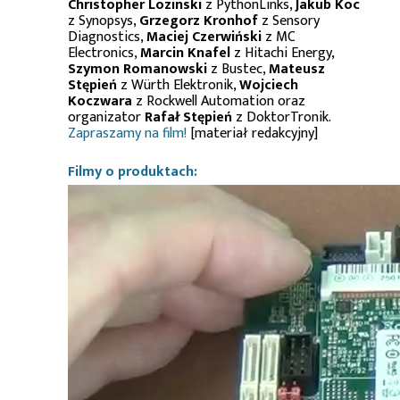
Christopher Lozinski
z PythonLinks,
Jakub Koc
z Synopsys,
Grzegorz Kronhof
z Sensory
Diagnostics,
Maciej Czerwiński
z MC
Electronics,
Marcin Knafel
z Hitachi Energy,
Szymon Romanowski
z Bustec,
Mateusz
Stępień
z Würth Elektronik,
Wojciech
Koczwara
z Rockwell Automation oraz
organizator
Rafał Stępień
z DoktorTronik.
Zapraszamy na film!
[materiał redakcyjny]
Filmy o produktach: