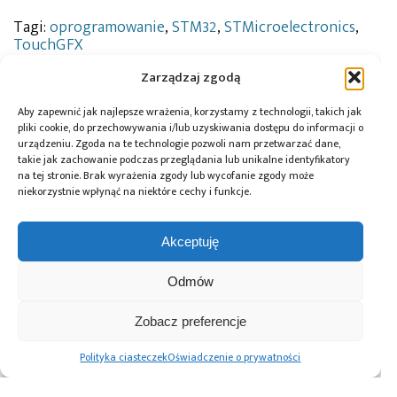
Tagi:
oprogramowanie
,
STM32
,
STMicroelectronics
,
TouchGFX
Zarządzaj zgodą
Aby zapewnić jak najlepsze wrażenia, korzystamy z technologii, takich jak
Przeczytaj również:
pliki cookie, do przechowywania i/lub uzyskiwania dostępu do informacji o
urządzeniu. Zgoda na te technologie pozwoli nam przetwarzać dane,
takie jak zachowanie podczas przeglądania lub unikalne identyfikatory
na tej stronie. Brak wyrażenia zgody lub wycofanie zgody może
niekorzystnie wpłynąć na niektóre cechy i funkcje.
Global Electronics
Microchip i Micron
Farnell podejmuje
Akceptuję
Association
prezentują
współpracę
opublikowało
architekturę
z Hailo w zakresie
Odmów
normę IPC-A-630A
pamięci masowej
Edge AI
dotyczącą
PCIe® Gen 6 dla AI
obudów
oraz centrów
Zobacz preferencje
elektronicznych
danych
Polityka ciasteczek
Oświadczenie o prywatności
Advertising prices
Kontakt
Polityka prywatności