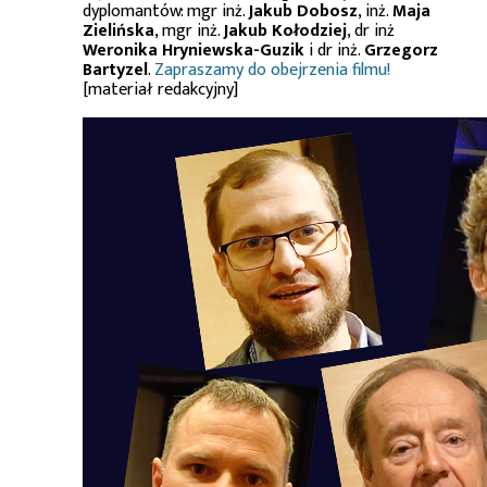
dyplomantów: mgr inż.
Jakub Dobosz
, inż.
Maja
Zielińska
, mgr inż.
Jakub Kołodziej
, dr inż
Weronika Hryniewska-Guzik
i dr inż.
Grzegorz
Bartyzel
.
Zapraszamy do obejrzenia filmu!
[materiał redakcyjny]