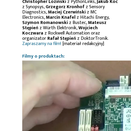
Christopher Lozinski
z PythonLinks,
Jakub Koc
z Synopsys,
Grzegorz Kronhof
z Sensory
Diagnostics,
Maciej Czerwiński
z MC
Electronics,
Marcin Knafel
z Hitachi Energy,
Szymon Romanowski
z Bustec,
Mateusz
Stępień
z Würth Elektronik,
Wojciech
Koczwara
z Rockwell Automation oraz
organizator
Rafał Stępień
z DoktorTronik.
Zapraszamy na film!
[materiał redakcyjny]
Filmy o produktach: