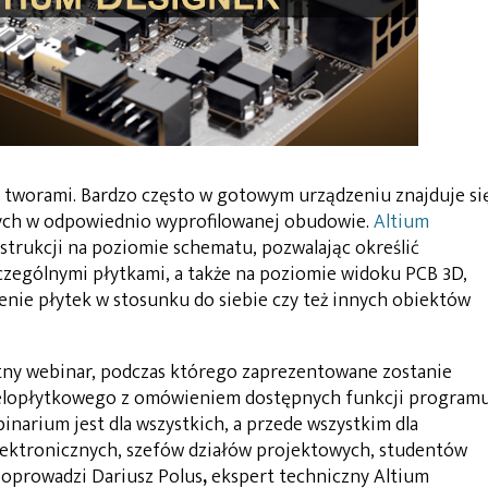
 tworami. Bardzo często w gotowym urządzeniu znajduje si
ych w odpowiednio wyprofilowanej obudowie.
Altium
strukcji na poziomie schematu, pozwalając określić
zególnymi płytkami, a także na poziomie widoku PCB 3D,
nie płytek w stosunku do siebie czy też innych obiektów
tny webinar, podczas którego zaprezentowane zostanie
elopłytkowego z omówieniem dostępnych funkcji program
inarium jest dla wszystkich, a przede wszystkim dla
lektronicznych, szefów działów projektowych, studentów
oprowadzi Dariusz Polus
,
ekspert techniczny Altium