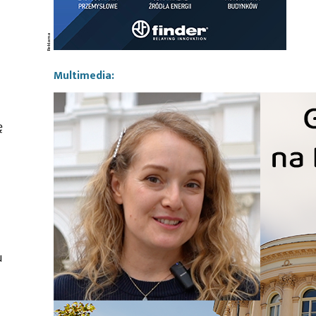
Multimedia:
ę
u