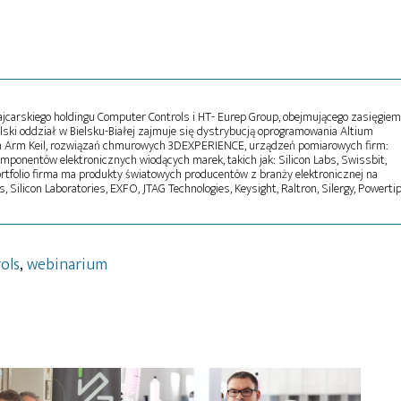
ajcarskiego holdingu Computer Controls i HT- Eurep Group, obejmującego zasięgiem
lski oddział w Bielsku-Białej zajmuje się dystrybucją oprogramowania Altium
 Arm Keil, rozwiązań chmurowych 3DEXPERIENCE, urządzeń pomiarowych firm:
omponentów elektronicznych wiodących marek, takich jak: Silicon Labs, Swissbit,
ortfolio firma ma produkty światowych producentów z branży elektronicznej na
, Silicon Laboratories, EXFO, JTAG Technologies, Keysight, Raltron, Silergy, Powertip
ols
,
webinarium