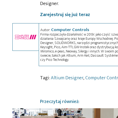
Designer.
Zarejestruj się już teraz
Computer Controls
Autor:
Firma rozpoczęła działalność w 2013r. jako część szw
działania Szwajcarię oraz kraje Europy Wschodniej. Po
Designer, SOLIDWORKS, narzędzi programistycznych
Keysight, Pico, Aim-TTI, GW-Instek oraz dystrybucją k
Miromico, e-peas, Neoway, Silergy i innych. W swoim p
świecie, takich jak Altium, Arm Keil, Dassault Systèmes
czy Pico Technology.
Tagi:
Altium Designer
,
Computer Contr
Przeczytaj również: