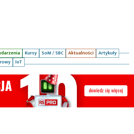
darzenia
Kursy
SoM / SBC
Aktualności
Artykuły
arowy
IoT